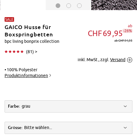
SALE
ab
GAICO Husse für
-26%
CHF
69
95
Boxspringbetten
ab CHF 94,95
bpc living bonprix collection
(
81
) >
Tippen zum
inkl. MwSt., zzgl.
Versand
Vergrößern
100% Polyester
Produktinformationen
Farbe:
grau
Grösse:
Bitte wählen...