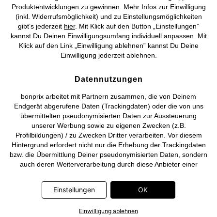
©
2026 bonprix.
Alle Rechte vorbehalten.
Produktentwicklungen zu gewinnen. Mehr Infos zur Einwilligung
(inkl. Widerrufsmöglichkeit) und zu Einstellungsmöglichkeiten
gibt’s jederzeit
hier
. Mit Klick auf den Button „Einstellungen”
kannst Du Deinen Einwilligungsumfang individuell anpassen. Mit
Klick auf den Link „Einwilligung ablehnen” kannst Du Deine
Deutsch
Français
Einwilligung jederzeit ablehnen.
Datennutzungen
bonprix arbeitet mit Partnern zusammen, die von Deinem
Endgerät abgerufene Daten (Trackingdaten) oder die von uns
übermittelten pseudonymisierten Daten zur Aussteuerung
unserer Werbung sowie zu eigenen Zwecken (z.B.
Profilbildungen) / zu Zwecken Dritter verarbeiten. Vor diesem
Hintergrund erfordert nicht nur die Erhebung der Trackingdaten
bzw. die Übermittlung Deiner pseudonymisierten Daten, sondern
auch deren Weiterverarbeitung durch diese Anbieter einer
Einwilligung. Die Trackingdaten werden erst dann erhoben bzw.
Deine pseudonymisierten Daten erst dann übermittelt, wenn Du
Einstellungen
OK
auf den in dem Banner auf bonprix.de wiedergebenden Button
„OK” klickst. Bei den Partnern handelt es sich um die folgenden
Einwilligung ablehnen
Unternehmen: Meta Platforms Ireland Limited, Google Ireland