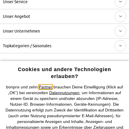
Unser Service
Unser Angebot
Unser Unternehmen
Topkategorien / Saisonales
Mehr von bonprix auf
Cookies und andere Technologien
erlauben?
bonprix und zehn
Partner
brauchen Deine Einwilligung (Klick auf
Preisangaben inkl. gesetzl. MwSt. und zzgl.
Service- &
„OK”) bei vereinzelten
Datennutzungen
, um Informationen auf
Versandkosten
einem Gerät zu speichern und/oder abzurufen (IP-Adresse,
Nutzer-ID, Browser-Informationen, Geräte-Kennungen). Die
AGB
Datenschutz
Cookie-Einstellungen
Impressum
Datennutzung erfolgt zum Zweck der Identifikation auf Drittseiten
(auch unter Nutzung pseudonymisierter E-Mail-Adressen), für
Vertrag widerrufen
personalisierte Anzeigen und Inhalte, Anzeigen- und
Inhaltsmessungen sowie um Erkenntnisse über Zielgruppen und