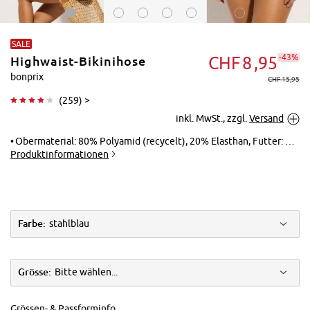
SALE
-43%
CHF
8
95
Highwaist-Bikinihose
bonprix
CHF 15,95
(
259
) >
inkl. MwSt., zzgl.
Versand
Tippen zum
Vergrößern
Obermaterial: 80% Polyamid (recycelt), 20% Elasthan, Futter: 100% Polyester
Produktinformationen
Farbe:
stahlblau
Grösse:
Bitte wählen...
Grössen- & Passforminfo