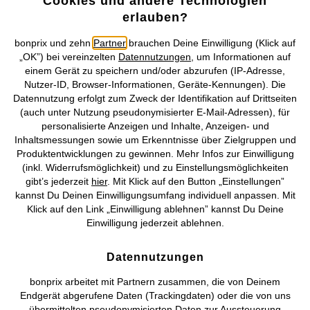
Cookies und andere Technologien
erlauben?
Mehr von bonprix auf
bonprix und zehn
Partner
brauchen Deine Einwilligung (Klick auf
„OK”) bei vereinzelten
Datennutzungen
, um Informationen auf
einem Gerät zu speichern und/oder abzurufen (IP-Adresse,
Preisangaben inkl. gesetzl. MwSt. und zzgl.
Service- &
Nutzer-ID, Browser-Informationen, Geräte-Kennungen). Die
Versandkosten
Datennutzung erfolgt zum Zweck der Identifikation auf Drittseiten
(auch unter Nutzung pseudonymisierter E-Mail-Adressen), für
AGB
Datenschutz
Cookie-Einstellungen
Impressum
personalisierte Anzeigen und Inhalte, Anzeigen- und
Inhaltsmessungen sowie um Erkenntnisse über Zielgruppen und
Produktentwicklungen zu gewinnen. Mehr Infos zur Einwilligung
Vertrag widerrufen
(inkl. Widerrufsmöglichkeit) und zu Einstellungsmöglichkeiten
gibt’s jederzeit
hier
. Mit Klick auf den Button „Einstellungen”
©
2026 bonprix.
Alle Rechte vorbehalten.
kannst Du Deinen Einwilligungsumfang individuell anpassen. Mit
Klick auf den Link „Einwilligung ablehnen” kannst Du Deine
Einwilligung jederzeit ablehnen.
Deutsch
Français
Datennutzungen
bonprix arbeitet mit Partnern zusammen, die von Deinem
Endgerät abgerufene Daten (Trackingdaten) oder die von uns
übermittelten pseudonymisierten Daten zur Aussteuerung