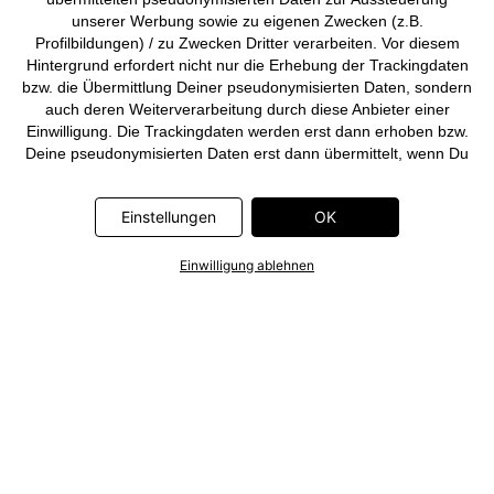
unserer Werbung sowie zu eigenen Zwecken (z.B.
Profilbildungen) / zu Zwecken Dritter verarbeiten. Vor diesem
Hintergrund erfordert nicht nur die Erhebung der Trackingdaten
bzw. die Übermittlung Deiner pseudonymisierten Daten, sondern
auch deren Weiterverarbeitung durch diese Anbieter einer
Einwilligung. Die Trackingdaten werden erst dann erhoben bzw.
Deine pseudonymisierten Daten erst dann übermittelt, wenn Du
auf den in dem Banner auf bonprix.de wiedergebenden Button
„OK” klickst. Bei den Partnern handelt es sich um die folgenden
Einstellungen
OK
Unternehmen: Meta Platforms Ireland Limited, Google Ireland
Limited, Pinterest Europe Limited, Microsoft Ireland Operations
Limited, Criteo SA, RTB-House GmbH, Adjust GmbH, Snap
Einwilligung ablehnen
Group UK Limited, ID5 Technology Ltd, TikTok Information
Technologies UK Limited. Weitere Informationen zu den
Datenverarbeitungen durch diese Partner findest Du in der
Datenschutzerklärung
. Die Informationen sind außerdem über
einen Link in dem Banner abrufbar.