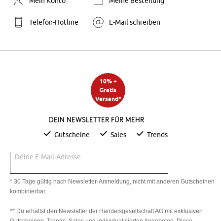
Mein Konto
Meine Bestellung
Telefon-Hotline
E-Mail schreiben
10% +
Gratis
Versand*
Dein Newsletter für mehr
Gutscheine
Sales
Trends
Deine E-Mail-Adresse
* 30 Tage gültig nach Newsletter-Anmeldung, nicht mit anderen Gutscheinen
kombinierbar.
** Du erhältst den Newsletter der Handelsgesellschaft AG mit exklusiven
Gutscheinen, Trends, Sales und individualisierten Angeboten. Diese