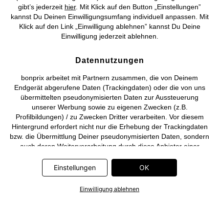
gibt’s jederzeit
hier
. Mit Klick auf den Button „Einstellungen”
kannst Du Deinen Einwilligungsumfang individuell anpassen. Mit
Klick auf den Link „Einwilligung ablehnen” kannst Du Deine
Deutsch
Français
Einwilligung jederzeit ablehnen.
Datennutzungen
bonprix arbeitet mit Partnern zusammen, die von Deinem
Endgerät abgerufene Daten (Trackingdaten) oder die von uns
übermittelten pseudonymisierten Daten zur Aussteuerung
unserer Werbung sowie zu eigenen Zwecken (z.B.
Profilbildungen) / zu Zwecken Dritter verarbeiten. Vor diesem
Hintergrund erfordert nicht nur die Erhebung der Trackingdaten
bzw. die Übermittlung Deiner pseudonymisierten Daten, sondern
auch deren Weiterverarbeitung durch diese Anbieter einer
Einwilligung. Die Trackingdaten werden erst dann erhoben bzw.
Deine pseudonymisierten Daten erst dann übermittelt, wenn Du
Einstellungen
OK
auf den in dem Banner auf bonprix.de wiedergebenden Button
„OK” klickst. Bei den Partnern handelt es sich um die folgenden
Einwilligung ablehnen
Unternehmen: Meta Platforms Ireland Limited, Google Ireland
Limited, Pinterest Europe Limited, Microsoft Ireland Operations
Limited, Criteo SA, RTB-House GmbH, Adjust GmbH, Snap