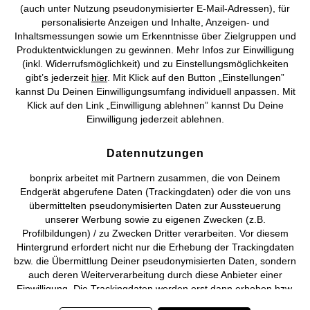
(auch unter Nutzung pseudonymisierter E-Mail-Adressen), für
personalisierte Anzeigen und Inhalte, Anzeigen- und
Vertrag widerrufen
Inhaltsmessungen sowie um Erkenntnisse über Zielgruppen und
Produktentwicklungen zu gewinnen. Mehr Infos zur Einwilligung
©
2026 bonprix.
Alle Rechte vorbehalten.
(inkl. Widerrufsmöglichkeit) und zu Einstellungsmöglichkeiten
gibt’s jederzeit
hier
. Mit Klick auf den Button „Einstellungen”
kannst Du Deinen Einwilligungsumfang individuell anpassen. Mit
Klick auf den Link „Einwilligung ablehnen” kannst Du Deine
Einwilligung jederzeit ablehnen.
Deutsch
Français
Datennutzungen
bonprix arbeitet mit Partnern zusammen, die von Deinem
Endgerät abgerufene Daten (Trackingdaten) oder die von uns
übermittelten pseudonymisierten Daten zur Aussteuerung
unserer Werbung sowie zu eigenen Zwecken (z.B.
Profilbildungen) / zu Zwecken Dritter verarbeiten. Vor diesem
Hintergrund erfordert nicht nur die Erhebung der Trackingdaten
bzw. die Übermittlung Deiner pseudonymisierten Daten, sondern
auch deren Weiterverarbeitung durch diese Anbieter einer
Einwilligung. Die Trackingdaten werden erst dann erhoben bzw.
Deine pseudonymisierten Daten erst dann übermittelt, wenn Du