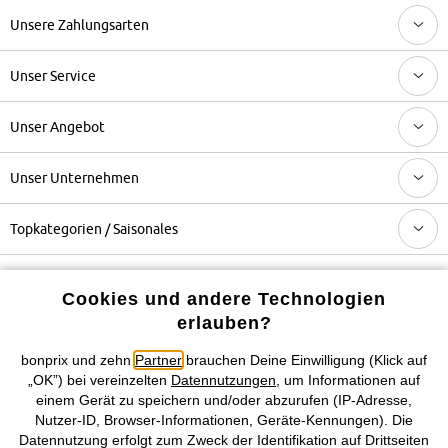
Unsere Zahlungsarten
Unser Service
Unser Angebot
Unser Unternehmen
Topkategorien / Saisonales
Mehr von bonprix auf
Cookies und andere Technologien
erlauben?
bonprix und zehn
Partner
brauchen Deine Einwilligung (Klick auf
Preisangaben inkl. gesetzl. MwSt. und zzgl.
Service- &
„OK”) bei vereinzelten
Datennutzungen
, um Informationen auf
Versandkosten
einem Gerät zu speichern und/oder abzurufen (IP-Adresse,
Nutzer-ID, Browser-Informationen, Geräte-Kennungen). Die
Datennutzung erfolgt zum Zweck der Identifikation auf Drittseiten
AGB
Datenschutz
Cookie-Einstellungen
Impressum