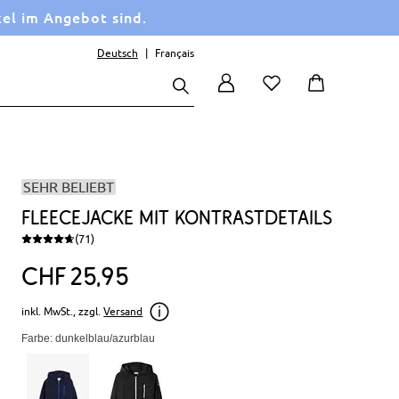
kel im Angebot sind.
Deutsch
Français
SEHR BELIEBT
Fleecejacke mit Kontrastdetails
(71)
CHF
25
95
inkl. MwSt., zzgl.
Versand
Farbe: dunkelblau/azurblau