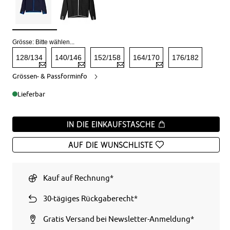
Grösse:
Bitte wählen...
128/134
140/146
152/158
164/170
176/182
Grössen- & Passforminfo
Lieferbar
In die Einkaufstasche
Auf die Wunschliste
Kauf auf Rechnung*
30-tägiges Rückgaberecht*
Gratis Versand bei Newsletter-Anmeldung*