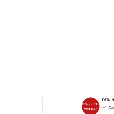
Dein 
10% + Gratis
Gut
Versand*