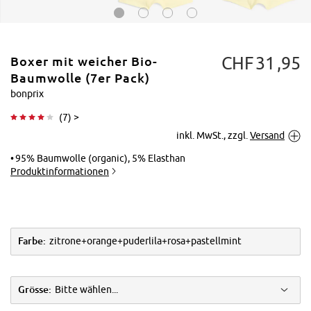
CHF
31
95
Boxer mit weicher Bio-
Baumwolle (7er Pack)
bonprix
(
7
) >
Tippen zum
inkl. MwSt., zzgl.
Versand
Vergrößern
95% Baumwolle (organic), 5% Elasthan
Produktinformationen
Farbe:
zitrone+orange+puderlila+rosa+pastellmint
Grösse:
Bitte wählen...