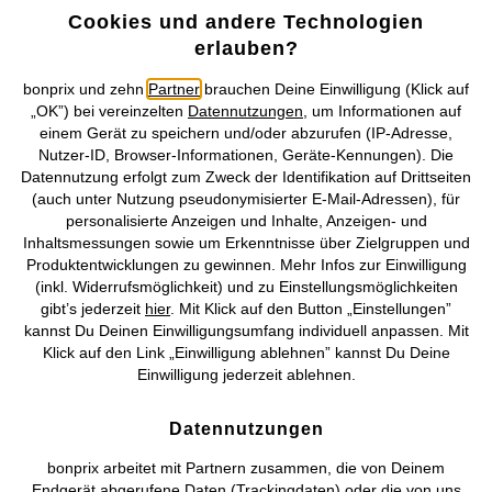
Cookies und andere Technologien
erlauben?
Mehr von bonprix auf
bonprix und zehn
Partner
brauchen Deine Einwilligung (Klick auf
„OK”) bei vereinzelten
Datennutzungen
, um Informationen auf
einem Gerät zu speichern und/oder abzurufen (IP-Adresse,
Preisangaben inkl. gesetzl. MwSt. und zzgl.
Service- &
Nutzer-ID, Browser-Informationen, Geräte-Kennungen). Die
Versandkosten
Datennutzung erfolgt zum Zweck der Identifikation auf Drittseiten
(auch unter Nutzung pseudonymisierter E-Mail-Adressen), für
personalisierte Anzeigen und Inhalte, Anzeigen- und
AGB
Datenschutz
Cookie-Einstellungen
Impressum
Inhaltsmessungen sowie um Erkenntnisse über Zielgruppen und
Produktentwicklungen zu gewinnen. Mehr Infos zur Einwilligung
Vertrag widerrufen
(inkl. Widerrufsmöglichkeit) und zu Einstellungsmöglichkeiten
gibt’s jederzeit
hier
. Mit Klick auf den Button „Einstellungen”
©
2026 bonprix.
Alle Rechte vorbehalten.
kannst Du Deinen Einwilligungsumfang individuell anpassen. Mit
Klick auf den Link „Einwilligung ablehnen” kannst Du Deine
Einwilligung jederzeit ablehnen.
Deutsch
Français
Datennutzungen
bonprix arbeitet mit Partnern zusammen, die von Deinem
Endgerät abgerufene Daten (Trackingdaten) oder die von uns