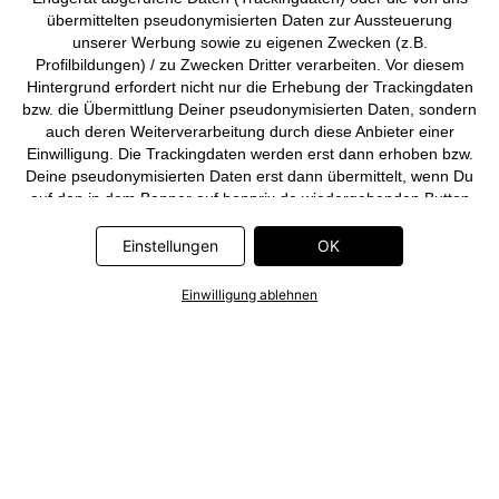
übermittelten pseudonymisierten Daten zur Aussteuerung
unserer Werbung sowie zu eigenen Zwecken (z.B.
Profilbildungen) / zu Zwecken Dritter verarbeiten. Vor diesem
Hintergrund erfordert nicht nur die Erhebung der Trackingdaten
bzw. die Übermittlung Deiner pseudonymisierten Daten, sondern
auch deren Weiterverarbeitung durch diese Anbieter einer
Einwilligung. Die Trackingdaten werden erst dann erhoben bzw.
Deine pseudonymisierten Daten erst dann übermittelt, wenn Du
auf den in dem Banner auf bonprix.de wiedergebenden Button
„OK” klickst. Bei den Partnern handelt es sich um die folgenden
Unternehmen: Meta Platforms Ireland Limited, Google Ireland
Einstellungen
OK
Limited, Pinterest Europe Limited, Microsoft Ireland Operations
Limited, Criteo SA, RTB-House GmbH, Adjust GmbH, Snap
Einwilligung ablehnen
Group UK Limited, ID5 Technology Ltd, TikTok Information
Technologies UK Limited. Weitere Informationen zu den
Datenverarbeitungen durch diese Partner findest Du in der
Datenschutzerklärung
. Die Informationen sind außerdem über
einen Link in dem Banner abrufbar.