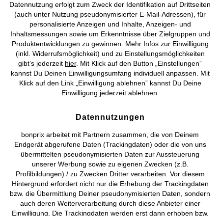
Datennutzung erfolgt zum Zweck der Identifikation auf Drittseiten
AGB
Datenschutz
Cookie-Einstellungen
Impressum
(auch unter Nutzung pseudonymisierter E-Mail-Adressen), für
personalisierte Anzeigen und Inhalte, Anzeigen- und
Vertrag widerrufen
Inhaltsmessungen sowie um Erkenntnisse über Zielgruppen und
Produktentwicklungen zu gewinnen. Mehr Infos zur Einwilligung
©
2026 bonprix.
Alle Rechte vorbehalten.
(inkl. Widerrufsmöglichkeit) und zu Einstellungsmöglichkeiten
gibt’s jederzeit
hier
. Mit Klick auf den Button „Einstellungen”
kannst Du Deinen Einwilligungsumfang individuell anpassen. Mit
Klick auf den Link „Einwilligung ablehnen” kannst Du Deine
Einwilligung jederzeit ablehnen.
Deutsch
Français
Datennutzungen
bonprix arbeitet mit Partnern zusammen, die von Deinem
Endgerät abgerufene Daten (Trackingdaten) oder die von uns
übermittelten pseudonymisierten Daten zur Aussteuerung
unserer Werbung sowie zu eigenen Zwecken (z.B.
Profilbildungen) / zu Zwecken Dritter verarbeiten. Vor diesem
Hintergrund erfordert nicht nur die Erhebung der Trackingdaten
bzw. die Übermittlung Deiner pseudonymisierten Daten, sondern
auch deren Weiterverarbeitung durch diese Anbieter einer
Einwilligung. Die Trackingdaten werden erst dann erhoben bzw.