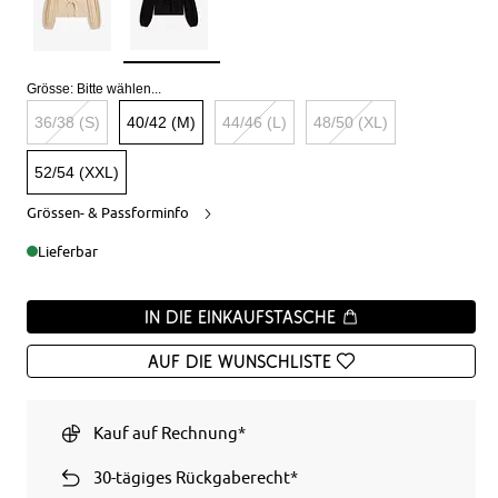
Grösse:
Bitte wählen...
36/38 (S)
40/42 (M)
44/46 (L)
48/50 (XL)
52/54 (XXL)
Grössen- & Passforminfo
Lieferbar
In die Einkaufstasche
Auf die Wunschliste
Kauf auf Rechnung*
30-tägiges Rückgaberecht*