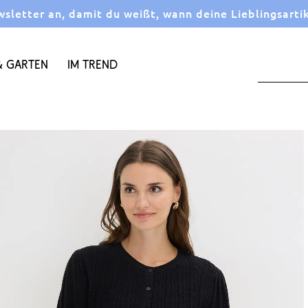
letter an, damit du weißt, wann deine Lieblingsarti
 Garten
Im Trend