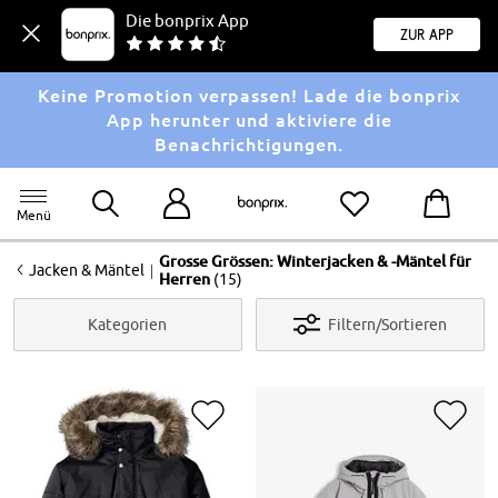
Die bonprix App
Zur App
Keine Promotion verpassen! Lade die bonprix
App herunter und aktiviere die
Benachrichtigungen.
Menü
Grosse Grössen: Winterjacken & -Mäntel für
<
|
Jacken & Mäntel
Herren
(15)
Kategorien
Filtern/Sortieren