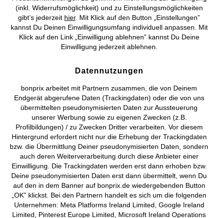
Mehr von bonprix auf
Funktion: Gerade bei schlechtem Wetter oder kalten
(inkl. Widerrufsmöglichkeit) und zu Einstellungsmöglichkeiten
Temperaturen müssen Winterjacken mehr können als nur gut
gibt’s jederzeit
hier
. Mit Klick auf den Button „Einstellungen”
aussehen. Deshalb überzeugen viele unserer Plus-Size-
kannst Du Deinen Einwilligungsumfang individuell anpassen. Mit
Winterjacken für Herren mit besonderen
Klick auf den Link „Einwilligung ablehnen” kannst Du Deine
Produkteigenschaften. So schützen Dich wind- und
Preisangaben inkl. gesetzl. MwSt. und zzgl.
Service- &
Einwilligung jederzeit ablehnen.
wasserdichte Modelle vor Regen, Schnee und Böen. Dass Du
Versandkosten
dabei bei sportlichen Aktivitäten trotzdem nicht schwitzt,
Datennutzungen
stellst Du mit einer atmungsaktiven Jacke sicher. Die Wärme
AGB
Datenschutz
Cookie-Einstellungen
Impressum
steht bei Dir klar im Vordergrund? Dann bist Du mit einem
bonprix arbeitet mit Partnern zusammen, die von Deinem
Modell aus Daunen gut beraten. Praktische Details wie
Endgerät abgerufene Daten (Trackingdaten) oder die von uns
Vertrag widerrufen
abnehmbare Kapuzen machen die XXL-Herren-Winterjacken
übermittelten pseudonymisierten Daten zur Aussteuerung
von bonprix zusätzlich funktional.
unserer Werbung sowie zu eigenen Zwecken (z.B.
©
2026 bonprix.
Alle Rechte vorbehalten.
Profilbildungen) / zu Zwecken Dritter verarbeiten. Vor diesem
Pflege für Deine XXL-Herren-
Hintergrund erfordert nicht nur die Erhebung der Trackingdaten
bzw. die Übermittlung Deiner pseudonymisierten Daten, sondern
Winterjacke
auch deren Weiterverarbeitung durch diese Anbieter einer
Einwilligung. Die Trackingdaten werden erst dann erhoben bzw.
Je funktioneller Dein Jacken-Modell, desto wichtiger ist die richtige
Deutsch
Français
Deine pseudonymisierten Daten erst dann übermittelt, wenn Du
Pflege. Beachte dafür unbedingt die Pflegehinweise auf dem Etikett.
auf den in dem Banner auf bonprix.de wiedergebenden Button
Darf Deine Jacke in die Wäsche, dann schliesse am besten alle
„OK” klickst. Bei den Partnern handelt es sich um die folgenden
Knöpfe und Reissverschlüsse und drehe die Jacke auf links.
Unternehmen: Meta Platforms Ireland Limited, Google Ireland
Anschliessend solltest Du verzichten – und zwar sowohl auf den
Limited, Pinterest Europe Limited, Microsoft Ireland Operations
Weichspüler als auch auf den Trockner. So stellst Du sicher, dass die