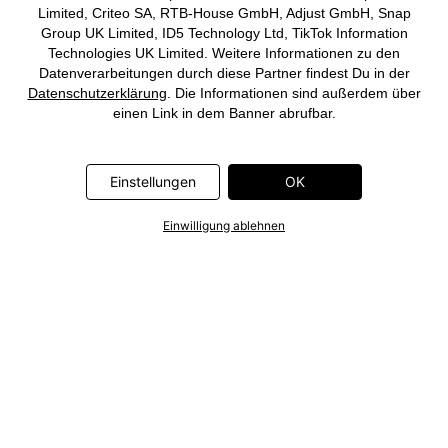
Limited, Criteo SA, RTB-House GmbH, Adjust GmbH, Snap
Funktionalität des Kleidungsstücks möglichst lang erhalten bleibt.
Group UK Limited, ID5 Technology Ltd, TikTok Information
Technologies UK Limited. Weitere Informationen zu den
Übergrosse Herren-Winterjacke
Datenverarbeitungen durch diese Partner findest Du in der
für grossartige Styles
Datenschutzerklärung
. Die Informationen sind außerdem über
einen Link in dem Banner abrufbar.
Du hast Dich für eine modische Winterjacke entschieden? Wie wäre
es mit ebenso wärmenden Styles für Drinnen? Klick Dich dafür gleich
durch unsere
grosse Pullovergrössen für Herren
! Du hast etwas
Einstellungen
OK
gefunden, bist aber nicht ganz sicher, ob es wirklich passt? Dann
schau einfach in unsere hilfreichen Grössentabellen. Falls Du beim
Einwilligung ablehnen
Anprobieren merkst, dass es doch eine andere Grösse sein soll, hast
Du 30 Tage Zeit, um Deine Artikel zurückzuschicken. Du siehst: Bei
bonprix bestellst Du immer entspannt und unkompliziert. Viel Spass
beim Shoppen!