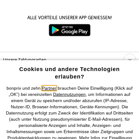
Was zeichnet die Herren-
Alle Vorteile unserer App genießen!
Winterjacken in Übergrösse von
bonprix aus?
Von Trekking- und Funktionsjacken über Parka bis hin zu Winter-
Steppjacken hast Du bei bonprix die vielfältige Wahl. Vielleicht
entscheidest Du Dich für das extrawarme Modell mit recycelter
Daune und isolierender Wärmetechnologie? Oder wie wäre es
Unsere Zahlungsarten
alternativ mit einer angesagten Longjacke in Wolloptik? Achte bei
Cookies und andere Technologien
Deiner Suche auf folgende Merkmale:
Unser Service
erlauben?
Form: Die meisten Herren-Winterjacken in grossen Grössen
sind klassisch, sprich normal und gerade, geschnitten. Das ist
bonprix und zehn
Partner
brauchen Deine Einwilligung (Klick auf
Unser Angebot
unser Regular Fit. Wähle zwischen Jacken, die bis zur Hüfte
„OK”) bei vereinzelten
Datennutzungen
, um Informationen auf
reichen und Parkas, die auch Deine Hosentaschen bedecken.
einem Gerät zu speichern und/oder abzurufen (IP-Adresse,
Nutzer-ID, Browser-Informationen, Geräte-Kennungen). Die
Unser Unternehmen
Farbe: Bei bonprix findest Du übergrosse Winterjacken in
Datennutzung erfolgt zum Zweck der Identifikation auf Drittseiten
eleganten, gedeckten Farben. Neben einfarbigen schwarzen,
(auch unter Nutzung pseudonymisierter E-Mail-Adressen), für
braunen und grauen Modellen gibt es Ausführungen in Blau
Topkategorien / Saisonales
personalisierte Anzeigen und Inhalte, Anzeigen- und
oder Grün. Möchtest Du einen stylischen Akzent setzen,
Inhaltsmessungen sowie um Erkenntnisse über Zielgruppen und
kannst Du zur Jacke mit Karos oder Streifen greifen.
Produktentwicklungen zu gewinnen. Mehr Infos zur Einwilligung