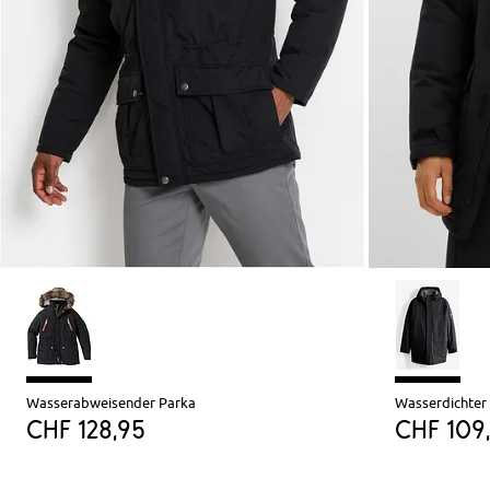
Wasserabweisender Parka
Wasserdichter
CHF 128,95
CHF 109