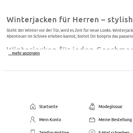
Winterjacken für Herren – stylish
Steht der Winter vor der Tür, wird es Zeit für neue Looks. Winterja
Abenteuer im Schnee erleben kannst, bietet Dir bonprix das passen
Winterjacken für jeden Geschma
... mehr anzeigen
Es gibt ein paar
Jacken
, die zu den
Basics
Deiner Garderobe gehören.
zeitlosen Winterjacke, entdeckst Du diese in vielen verschiedenen
Steppjacken: Steppjacken besitzen mehrere Kammern, die mit 
Daunenjacken: Daunenjacken sind abgesteppte Winterjacken, di
sie für ein geringes Gewicht.
Herrenparkas: Herrenparkas sind lange, gerade geschnittene Jack
Startseite
Modeglossar
Allrounder für verschiedene Anlässe.
Funktionswinterjacken: Diese bieten Dir verschiedene Technol
Mein Konto
Meine Bestellung
die jede Deiner Bewegungen mitmachen.
Telefon-Hotline
E-Mail schreiben