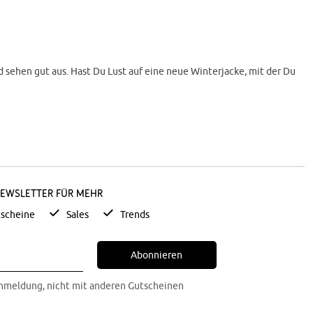
nd sehen gut aus. Hast Du Lust auf eine neue Winterjacke, mit der Du
acke oder eine lässige Jeansjacke. Bist Du auf der Suche nach einer
en zur Übergruppe der Steppjacken.
Newsletter für mehr
nsen und sind für ihre gute Wärmeisolierung bekannt. Zudem sorgen
scheine
Sales
Trends
tet sind. Sie sind sportlich-elegant und erweisen sich als tolle
Abonnieren
mungsaktiv machen. Für mehr Komfort sorgen Stretch-Verarbeitungen,
Anmeldung, nicht mit anderen Gutscheinen