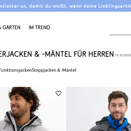
letter an, damit du weißt, wann deine Lieblingsarti
 Garten
Im Trend
erjacken & -Mäntel für Herren
16 Artike
Funktionsjacken
Steppjacken & -Mäntel