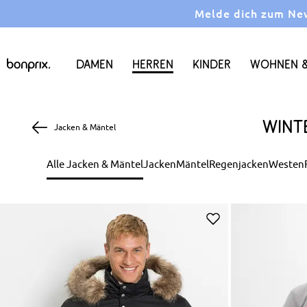
Melde dich zum News
Damen
Herren
Kinder
Wohnen &
Wint
Jacken & Mäntel
Alle Jacken & Mäntel
Jacken
Mäntel
Regenjacken
Westen