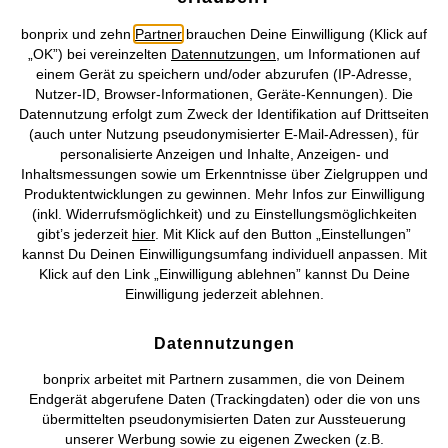
bonprix und zehn
Partner
brauchen Deine Einwilligung (Klick auf
SALE
SALE
„OK”) bei vereinzelten
Datennutzungen
, um Informationen auf
Capri-Leggings aus Baumwolle
Baumwollstrickjacke mit
einem Gerät zu speichern und/oder abzurufen (IP-Adresse,
Streifen
CHF 6,95
-61%
Nutzer-ID, Browser-Informationen, Geräte-Kennungen). Die
CHF 17,95
CHF 9,95
-65%
CHF 28,95
Datennutzung erfolgt zum Zweck der Identifikation auf Drittseiten
(auch unter Nutzung pseudonymisierter E-Mail-Adressen), für
personalisierte Anzeigen und Inhalte, Anzeigen- und
Inhaltsmessungen sowie um Erkenntnisse über Zielgruppen und
Produktentwicklungen zu gewinnen. Mehr Infos zur Einwilligung
(inkl. Widerrufsmöglichkeit) und zu Einstellungsmöglichkeiten
gibt’s jederzeit
hier
. Mit Klick auf den Button „Einstellungen”
kannst Du Deinen Einwilligungsumfang individuell anpassen. Mit
Klick auf den Link „Einwilligung ablehnen” kannst Du Deine
Einwilligung jederzeit ablehnen.
Datennutzungen
bonprix arbeitet mit Partnern zusammen, die von Deinem
Endgerät abgerufene Daten (Trackingdaten) oder die von uns
übermittelten pseudonymisierten Daten zur Aussteuerung
unserer Werbung sowie zu eigenen Zwecken (z.B.