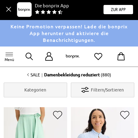
Die bonprix App
Zur App
Keine Promotion verpassen! Lade die bonprix
App herunter und aktiviere die
Benachrichtigungen.
Menü
<
|
SALE
Damenbekleidung reduziert
(880)
Kategorien
Filtern/Sortieren