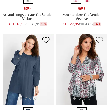
SALE
SALE
Strand Longshirt aus fließender
Maxikleid aus fließender
Viskose
Viskose
CHF 16,95
-19%
CHF 27,95
-36%
CHF 20,95
CHF 43,95