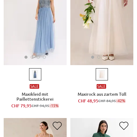
SALE
SALE
Maxikleid mit
Maxirock aus zartem Tüll
Paillettenstickerei
CHF 48,95
-42%
CHF 84,95
CHF 79,95
-15%
CHF 94,95