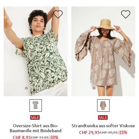
SALE
SALE
Oversize-Shirt aus Bio-
Strandtunika aus softer Viskose
Baumwolle mit Bindeband
CHF 29,95
-25%
CHF 39,95
CHF 8,95
-50%
CHF 17,95