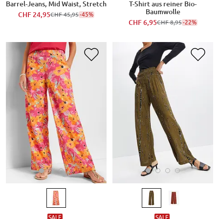
Barrel-Jeans, Mid Waist, Stretch
T-Shirt aus reiner Bio-
Baumwolle
CHF 24,95
-45%
CHF 45,95
CHF 6,95
-22%
CHF 8,95
SALE
SALE