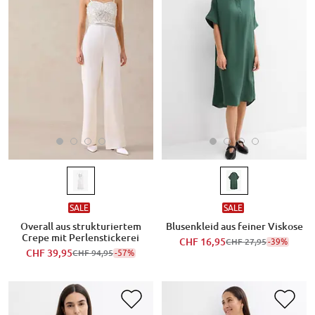
SALE
SALE
Overall aus strukturiertem
Blusenkleid aus feiner Viskose
Crepe mit Perlenstickerei
CHF 16,95
-39%
CHF 27,95
CHF 39,95
-57%
CHF 94,95