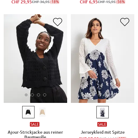
CHF 29,95
-18%
CHF 6,95
-56%
CHF 36,95
CHF 15,95
SALE
SALE
Ajour-Strickjacke aus reiner
Jerseykleid mit Spitze
Baumwolle