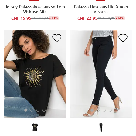
Jersey-Palazzohose aus softem
Palazzo-Hose aus fließender
Viskose-Mix
Viskose
CHF 15,95
-30%
CHF 22,95
-34%
CHF 22,95
CHF 34,95