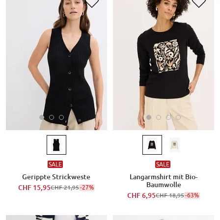
SALE
SALE
Gerippte Strickweste
Langarmshirt mit Bio-
Baumwolle
CHF 15,95
-27%
CHF 21,95
CHF 6,95
-63%
CHF 18,95