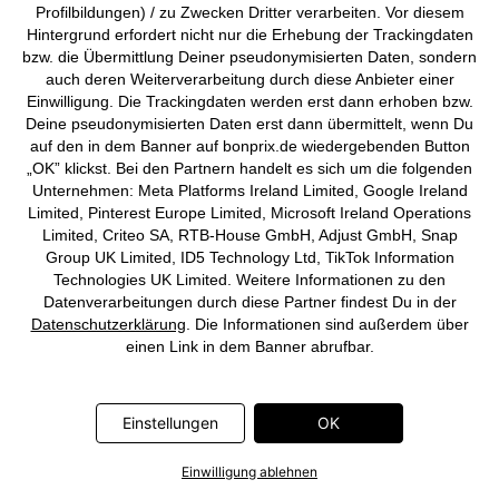
Profilbildungen) / zu Zwecken Dritter verarbeiten. Vor diesem
Hintergrund erfordert nicht nur die Erhebung der Trackingdaten
bzw. die Übermittlung Deiner pseudonymisierten Daten, sondern
SALE
auch deren Weiterverarbeitung durch diese Anbieter einer
T-Shirt
Long-Top aus Baumwoll-Mix mit
Einwilligung. Die Trackingdaten werden erst dann erhoben bzw.
Crash-Effekt
CHF 6,95
-30%
CHF 9,95
Deine pseudonymisierten Daten erst dann übermittelt, wenn Du
CHF 6,95
-56%
CHF 15,95
auf den in dem Banner auf bonprix.de wiedergebenden Button
„OK” klickst. Bei den Partnern handelt es sich um die folgenden
Unternehmen: Meta Platforms Ireland Limited, Google Ireland
Limited, Pinterest Europe Limited, Microsoft Ireland Operations
Limited, Criteo SA, RTB-House GmbH, Adjust GmbH, Snap
Group UK Limited, ID5 Technology Ltd, TikTok Information
Technologies UK Limited. Weitere Informationen zu den
Datenverarbeitungen durch diese Partner findest Du in der
Datenschutzerklärung
. Die Informationen sind außerdem über
einen Link in dem Banner abrufbar.
Einstellungen
OK
Einwilligung ablehnen