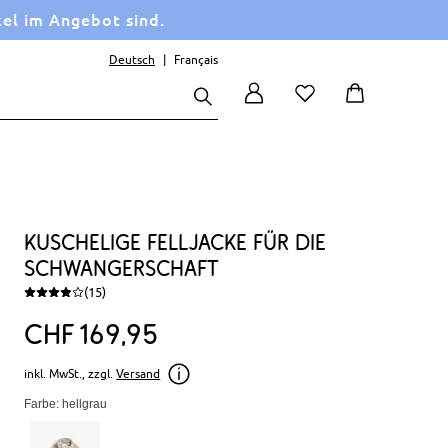
kel im Angebot sind.
Deutsch
Français
Kuschelige Felljacke für die
Schwangerschaft
(15)
CHF
169
95
inkl. MwSt., zzgl.
Versand
Farbe: hellgrau