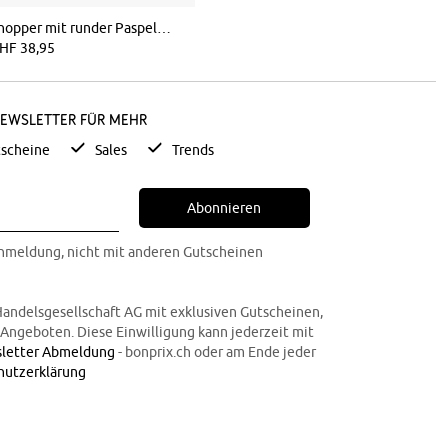
Shopper mit runder Paspelierung und großer Innentasche
HF 38,95
Newsletter für mehr
scheine
Sales
Trends
Abonnieren
Anmeldung, nicht mit anderen Gutscheinen
Handelsgesellschaft AG mit exklusiven Gutscheinen,
n Angeboten. Diese Einwilligung kann jederzeit mit
letter Abmeldung
- bonprix.ch oder am Ende jeder
hutzerklärung