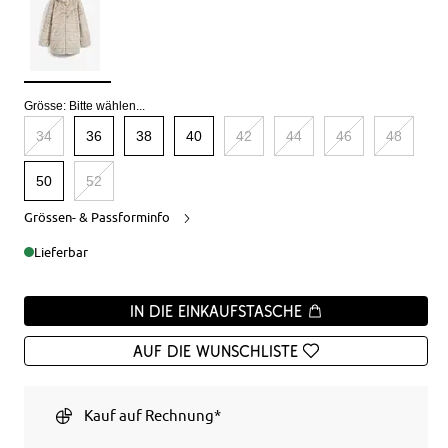
Grösse:
Bitte wählen...
34
36
38
40
42
44
46
48
50
52
Grössen- & Passforminfo
Lieferbar
In die Einkaufstasche
Auf die Wunschliste
Kauf auf Rechnung*