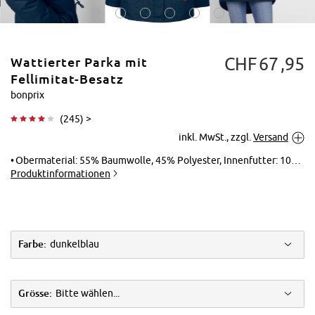
CHF
67
95
Wattierter Parka mit
Fellimitat-Besatz
bonprix
(
245
) >
Tippen zum
inkl. MwSt., zzgl.
Versand
Vergrößern
Obermaterial: 55% Baumwolle, 45% Polyester, Innenfutter: 100% Polyester, Füllmaterial: 100% Polyester, Fellimitat: 36% Acryl, 33% Polyester, 31% Modacryl
Produktinformationen
Farbe:
dunkelblau
Grösse:
Bitte wählen...