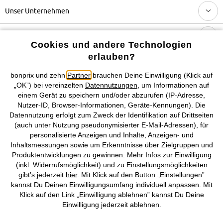
Unser Unternehmen
Topkategorien / Saisonales
Cookies und andere Technologien
erlauben?
Mehr von bonprix auf
bonprix und zehn
Partner
brauchen Deine Einwilligung (Klick auf
„OK”) bei vereinzelten
Datennutzungen
, um Informationen auf
einem Gerät zu speichern und/oder abzurufen (IP-Adresse,
Nutzer-ID, Browser-Informationen, Geräte-Kennungen). Die
Preisangaben inkl. gesetzl. MwSt. und zzgl.
Service- &
Datennutzung erfolgt zum Zweck der Identifikation auf Drittseiten
Versandkosten
(auch unter Nutzung pseudonymisierter E-Mail-Adressen), für
personalisierte Anzeigen und Inhalte, Anzeigen- und
AGB
Datenschutz
Cookie-Einstellungen
Impressum
Inhaltsmessungen sowie um Erkenntnisse über Zielgruppen und
Produktentwicklungen zu gewinnen. Mehr Infos zur Einwilligung
(inkl. Widerrufsmöglichkeit) und zu Einstellungsmöglichkeiten
Vertrag widerrufen
gibt’s jederzeit
hier
. Mit Klick auf den Button „Einstellungen”
kannst Du Deinen Einwilligungsumfang individuell anpassen. Mit
©
2026 bonprix.
Alle Rechte vorbehalten.
Klick auf den Link „Einwilligung ablehnen” kannst Du Deine
Einwilligung jederzeit ablehnen.