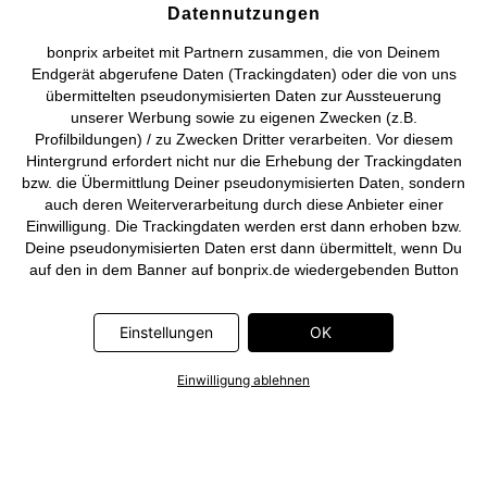
Datennutzungen
Deutsch
Français
bonprix arbeitet mit Partnern zusammen, die von Deinem
Endgerät abgerufene Daten (Trackingdaten) oder die von uns
übermittelten pseudonymisierten Daten zur Aussteuerung
unserer Werbung sowie zu eigenen Zwecken (z.B.
Profilbildungen) / zu Zwecken Dritter verarbeiten. Vor diesem
Hintergrund erfordert nicht nur die Erhebung der Trackingdaten
bzw. die Übermittlung Deiner pseudonymisierten Daten, sondern
auch deren Weiterverarbeitung durch diese Anbieter einer
Einwilligung. Die Trackingdaten werden erst dann erhoben bzw.
Deine pseudonymisierten Daten erst dann übermittelt, wenn Du
auf den in dem Banner auf bonprix.de wiedergebenden Button
„OK” klickst. Bei den Partnern handelt es sich um die folgenden
Unternehmen: Meta Platforms Ireland Limited, Google Ireland
Einstellungen
OK
Limited, Pinterest Europe Limited, Microsoft Ireland Operations
Limited, Criteo SA, RTB-House GmbH, Adjust GmbH, Snap
Group UK Limited, ID5 Technology Ltd, TikTok Information
Einwilligung ablehnen
Technologies UK Limited. Weitere Informationen zu den
Datenverarbeitungen durch diese Partner findest Du in der
Datenschutzerklärung
. Die Informationen sind außerdem über
einen Link in dem Banner abrufbar.