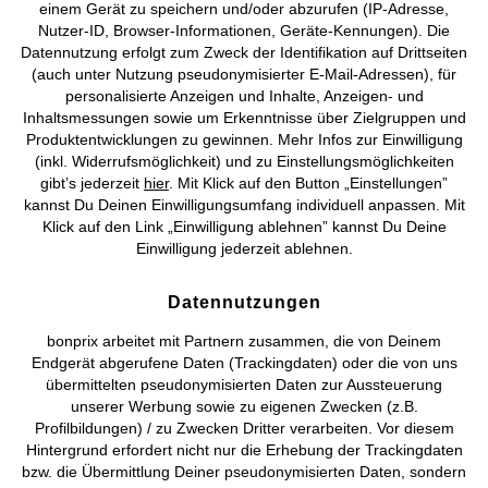
einem Gerät zu speichern und/oder abzurufen (IP-Adresse,
Versandkosten
Nutzer-ID, Browser-Informationen, Geräte-Kennungen). Die
Datennutzung erfolgt zum Zweck der Identifikation auf Drittseiten
AGB
Datenschutz
Cookie-Einstellungen
Impressum
(auch unter Nutzung pseudonymisierter E-Mail-Adressen), für
personalisierte Anzeigen und Inhalte, Anzeigen- und
Inhaltsmessungen sowie um Erkenntnisse über Zielgruppen und
Vertrag widerrufen
Produktentwicklungen zu gewinnen. Mehr Infos zur Einwilligung
(inkl. Widerrufsmöglichkeit) und zu Einstellungsmöglichkeiten
©
2026 bonprix.
Alle Rechte vorbehalten.
gibt’s jederzeit
hier
. Mit Klick auf den Button „Einstellungen”
kannst Du Deinen Einwilligungsumfang individuell anpassen. Mit
Klick auf den Link „Einwilligung ablehnen” kannst Du Deine
Einwilligung jederzeit ablehnen.
Deutsch
Français
Datennutzungen
bonprix arbeitet mit Partnern zusammen, die von Deinem
Endgerät abgerufene Daten (Trackingdaten) oder die von uns
übermittelten pseudonymisierten Daten zur Aussteuerung
unserer Werbung sowie zu eigenen Zwecken (z.B.
Profilbildungen) / zu Zwecken Dritter verarbeiten. Vor diesem
Hintergrund erfordert nicht nur die Erhebung der Trackingdaten
bzw. die Übermittlung Deiner pseudonymisierten Daten, sondern