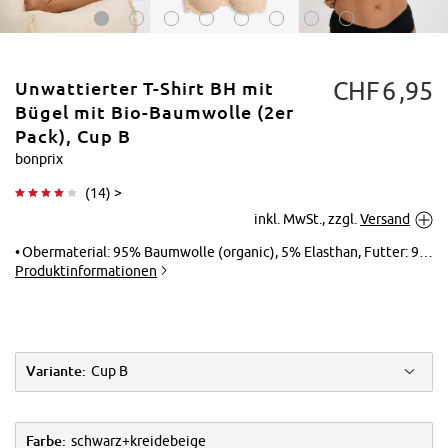
CHF
6
95
Unwattierter T-Shirt BH mit
Bügel mit Bio-Baumwolle (2er
Pack), Cup B
bonprix
Tippen zum
(
14
) >
Vergrößern
inkl. MwSt., zzgl.
Versand
Obermaterial: 95% Baumwolle (organic), 5% Elasthan, Futter: 95% Baumwolle (organic), 5% Elasthan
Produktinformationen
Variante:
Cup B
Farbe:
schwarz+kreidebeige