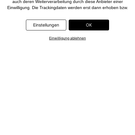
auch deren Weiterverarbeitung durch diese Anbieter einer
Einwilligung. Die Trackingdaten werden erst dann erhoben bzw.
Deine pseudonymisierten Daten erst dann übermittelt, wenn Du
auf den in dem Banner auf bonprix.de wiedergebenden Button
Einstellungen
OK
„OK” klickst. Bei den Partnern handelt es sich um die folgenden
Unternehmen: Meta Platforms Ireland Limited, Google Ireland
Limited, Pinterest Europe Limited, Microsoft Ireland Operations
Einwilligung ablehnen
Limited, Criteo SA, RTB-House GmbH, Adjust GmbH, Snap
Group UK Limited, ID5 Technology Ltd, TikTok Information
Technologies UK Limited. Weitere Informationen zu den
Datenverarbeitungen durch diese Partner findest Du in der
Datenschutzerklärung
. Die Informationen sind außerdem über
einen Link in dem Banner abrufbar.