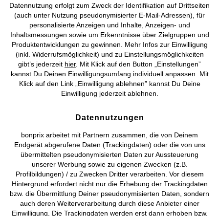
Datennutzung erfolgt zum Zweck der Identifikation auf Drittseiten
AGB
Datenschutz
Cookie-Einstellungen
Impressum
(auch unter Nutzung pseudonymisierter E-Mail-Adressen), für
personalisierte Anzeigen und Inhalte, Anzeigen- und
Vertrag widerrufen
Inhaltsmessungen sowie um Erkenntnisse über Zielgruppen und
Produktentwicklungen zu gewinnen. Mehr Infos zur Einwilligung
©
2026 bonprix.
Alle Rechte vorbehalten.
(inkl. Widerrufsmöglichkeit) und zu Einstellungsmöglichkeiten
gibt’s jederzeit
hier
. Mit Klick auf den Button „Einstellungen”
kannst Du Deinen Einwilligungsumfang individuell anpassen. Mit
Klick auf den Link „Einwilligung ablehnen” kannst Du Deine
Einwilligung jederzeit ablehnen.
Deutsch
Français
Datennutzungen
bonprix arbeitet mit Partnern zusammen, die von Deinem
Endgerät abgerufene Daten (Trackingdaten) oder die von uns
übermittelten pseudonymisierten Daten zur Aussteuerung
unserer Werbung sowie zu eigenen Zwecken (z.B.
Profilbildungen) / zu Zwecken Dritter verarbeiten. Vor diesem
Hintergrund erfordert nicht nur die Erhebung der Trackingdaten
bzw. die Übermittlung Deiner pseudonymisierten Daten, sondern
auch deren Weiterverarbeitung durch diese Anbieter einer
Einwilligung. Die Trackingdaten werden erst dann erhoben bzw.