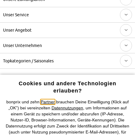
Unser Service
Unser Angebot
Unser Unternehmen
Topkategorien / Saisonales
Mehr von bonprix auf
Cookies und andere Technologien
erlauben?
bonprix und zehn
Partner
brauchen Deine Einwilligung (Klick auf
Preisangaben inkl. gesetzl. MwSt. und zzgl.
Service- &
„OK”) bei vereinzelten
Datennutzungen
, um Informationen auf
Versandkosten
einem Gerät zu speichern und/oder abzurufen (IP-Adresse,
Nutzer-ID, Browser-Informationen, Geräte-Kennungen). Die
Datennutzung erfolgt zum Zweck der Identifikation auf Drittseiten
AGB
Datenschutz
Cookie-Einstellungen
Impressum
(auch unter Nutzung pseudonymisierter E-Mail-Adressen), für