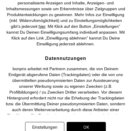
personalisierte Anzeigen und Inhalte, Anzeigen- und
Vertrag widerrufen
Inhaltsmessungen sowie um Erkenntnisse über Zielgruppen und
Produktentwicklungen zu gewinnen. Mehr Infos zur Einwilligung
©
2026 bonprix.
Alle Rechte vorbehalten.
(inkl. Widerrufsmöglichkeit) und zu Einstellungsmöglichkeiten
gibt’s jederzeit
hier
. Mit Klick auf den Button „Einstellungen”
kannst Du Deinen Einwilligungsumfang individuell anpassen. Mit
Klick auf den Link „Einwilligung ablehnen” kannst Du Deine
Einwilligung jederzeit ablehnen.
Deutsch
Français
Datennutzungen
bonprix arbeitet mit Partnern zusammen, die von Deinem
Endgerät abgerufene Daten (Trackingdaten) oder die von uns
übermittelten pseudonymisierten Daten zur Aussteuerung
unserer Werbung sowie zu eigenen Zwecken (z.B.
Profilbildungen) / zu Zwecken Dritter verarbeiten. Vor diesem
Hintergrund erfordert nicht nur die Erhebung der Trackingdaten
bzw. die Übermittlung Deiner pseudonymisierten Daten, sondern
auch deren Weiterverarbeitung durch diese Anbieter einer
Einwilligung. Die Trackingdaten werden erst dann erhoben bzw.
Deine pseudonymisierten Daten erst dann übermittelt, wenn Du
Einstellungen
OK
auf den in dem Banner auf bonprix.de wiedergebenden Button