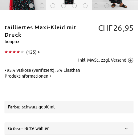
CHF
26
95
tailliertes Maxi-Kleid mit
Druck
bonprix
(
125
) >
Tippen zum
inkl. MwSt., zzgl.
Versand
Vergrößern
95% Viskose (verifiziert), 5% Elasthan
Produktinformationen
Farbe:
schwarz geblümt
Grösse:
Bitte wählen...