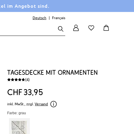
kel im Angebot sind.
Deutsch
Français
Tagesdecke mit Ornamenten
(4)
CHF
33
95
inkl. MwSt., zzgl.
Versand
Farbe: grau