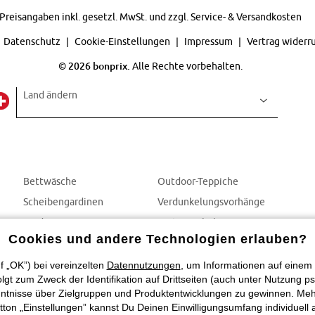
Preisangaben inkl. gesetzl. MwSt. und zzgl.
Service- & Versandkosten
Datenschutz
Cookie-Einstellungen
Impressum
Vertrag widerr
©
2026 bonprix.
Alle Rechte vorbehalten.
Land ändern
Bettwäsche
Outdoor-Teppiche
Scheibengardinen
Verdunkelungsvorhänge
Gardinen
Gartenmöbel
Cookies und andere Technologien erlauben?
Vorhänge
Balkonmöbel
Gartendeko
f „OK”) bei vereinzelten
Datennutzungen
, um Informationen auf einem 
t zum Zweck der Identifikation auf Drittseiten (auch unter Nutzung ps
tnisse über Zielgruppen und Produktentwicklungen zu gewinnen. Mehr In
utton „Einstellungen” kannst Du Deinen Einwilligungsumfang individuell