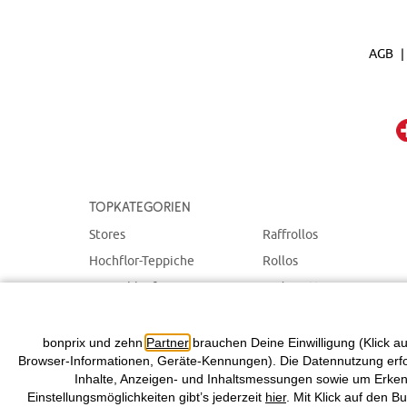
AGB
Topkategorien
Stores
Raffrollos
Hochflor-Teppiche
Rollos
Teppichläufer
Badematten
Plissees
Teppiche
Tagesdecken & Plaids
Schiebegardinen
bonprix und zehn
Partner
brauchen Deine Einwilligung (Klick au
Browser-Informationen, Geräte-Kennungen). Die Datennutzung erfolg
Inhalte, Anzeigen- und Inhaltsmessungen sowie um Erkenn
Einstellungsmöglichkeiten gibt’s jederzeit
hier
. Mit Klick auf den B