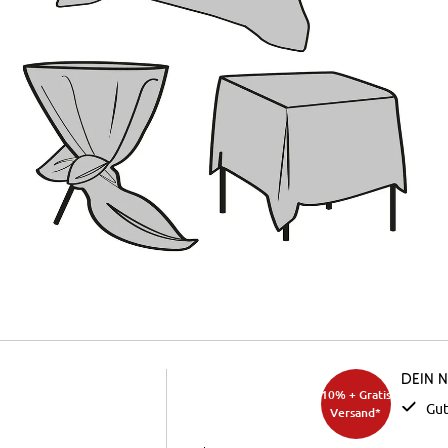
Dein 
10% + Gratis
Gut
Versand*