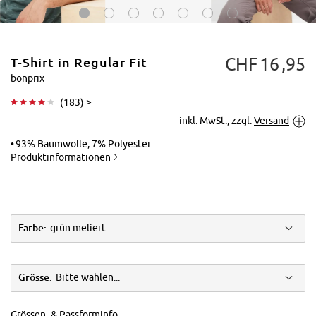
CHF
16
95
T-Shirt in Regular Fit
bonprix
(
183
) >
inkl. MwSt., zzgl.
Versand
Tippen zum
Vergrößern
93% Baumwolle, 7% Polyester
Produktinformationen
Farbe:
grün meliert
Grösse:
Bitte wählen...
Grössen- & Passforminfo