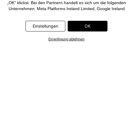
„OK” klickst. Bei den Partnern handelt es sich um die folgenden
Unternehmen: Meta Platforms Ireland Limited, Google Ireland
Limited, Pinterest Europe Limited, Microsoft Ireland Operations
Limited, Criteo SA, RTB-House GmbH, Adjust GmbH, Snap
Einstellungen
OK
Group UK Limited, ID5 Technology Ltd, TikTok Information
Technologies UK Limited. Weitere Informationen zu den
Datenverarbeitungen durch diese Partner findest Du in der
Einwilligung ablehnen
Datenschutzerklärung
. Die Informationen sind außerdem über
einen Link in dem Banner abrufbar.