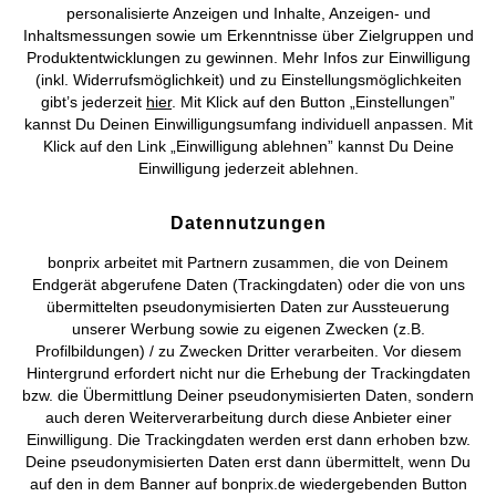
Preisangaben inkl. gesetzl. MwSt. und zzgl.
Service- &
personalisierte Anzeigen und Inhalte, Anzeigen- und
Versandkosten
Inhaltsmessungen sowie um Erkenntnisse über Zielgruppen und
Produktentwicklungen zu gewinnen. Mehr Infos zur Einwilligung
AGB
Datenschutz
Cookie-Einstellungen
Impressum
(inkl. Widerrufsmöglichkeit) und zu Einstellungsmöglichkeiten
gibt’s jederzeit
hier
. Mit Klick auf den Button „Einstellungen”
kannst Du Deinen Einwilligungsumfang individuell anpassen. Mit
Vertrag widerrufen
Klick auf den Link „Einwilligung ablehnen” kannst Du Deine
Einwilligung jederzeit ablehnen.
©
2026 bonprix.
Alle Rechte vorbehalten.
Datennutzungen
bonprix arbeitet mit Partnern zusammen, die von Deinem
Deutsch
Français
Endgerät abgerufene Daten (Trackingdaten) oder die von uns
übermittelten pseudonymisierten Daten zur Aussteuerung
unserer Werbung sowie zu eigenen Zwecken (z.B.
Profilbildungen) / zu Zwecken Dritter verarbeiten. Vor diesem
Hintergrund erfordert nicht nur die Erhebung der Trackingdaten
bzw. die Übermittlung Deiner pseudonymisierten Daten, sondern
auch deren Weiterverarbeitung durch diese Anbieter einer
Einwilligung. Die Trackingdaten werden erst dann erhoben bzw.
Deine pseudonymisierten Daten erst dann übermittelt, wenn Du
auf den in dem Banner auf bonprix.de wiedergebenden Button