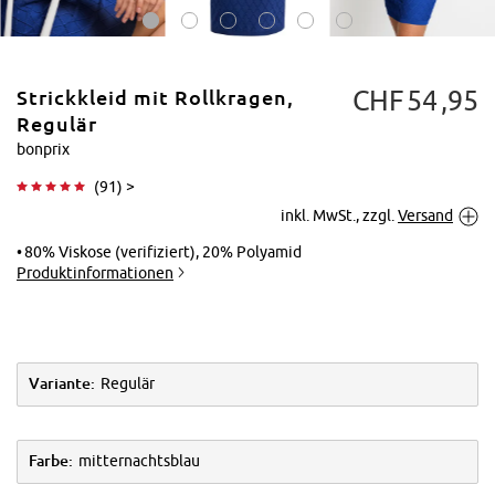
CHF
54
95
Strickkleid mit Rollkragen,
Regulär
bonprix
(
91
) >
Tippen zum
inkl. MwSt., zzgl.
Versand
Vergrößern
80% Viskose (verifiziert), 20% Polyamid
Produktinformationen
Variante:
Regulär
Farbe:
mitternachtsblau