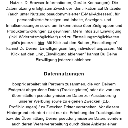
Nutzer-ID, Browser-Informationen, Geräte-Kennungen). Die
Datennutzung erfolgt zum Zweck der Identifikation auf Drittseiten
AGB
Datenschutz
Cookie-Einstellungen
Impressum
(auch unter Nutzung pseudonymisierter E-Mail-Adressen), für
personalisierte Anzeigen und Inhalte, Anzeigen- und
Vertrag widerrufen
Inhaltsmessungen sowie um Erkenntnisse über Zielgruppen und
Produktentwicklungen zu gewinnen. Mehr Infos zur Einwilligung
©
2026 bonprix.
Alle Rechte vorbehalten.
(inkl. Widerrufsmöglichkeit) und zu Einstellungsmöglichkeiten
gibt’s jederzeit
hier
. Mit Klick auf den Button „Einstellungen”
kannst Du Deinen Einwilligungsumfang individuell anpassen. Mit
Klick auf den Link „Einwilligung ablehnen” kannst Du Deine
Einwilligung jederzeit ablehnen.
Deutsch
Français
Datennutzungen
bonprix arbeitet mit Partnern zusammen, die von Deinem
Endgerät abgerufene Daten (Trackingdaten) oder die von uns
übermittelten pseudonymisierten Daten zur Aussteuerung
unserer Werbung sowie zu eigenen Zwecken (z.B.
Profilbildungen) / zu Zwecken Dritter verarbeiten. Vor diesem
Hintergrund erfordert nicht nur die Erhebung der Trackingdaten
bzw. die Übermittlung Deiner pseudonymisierten Daten, sondern
auch deren Weiterverarbeitung durch diese Anbieter einer