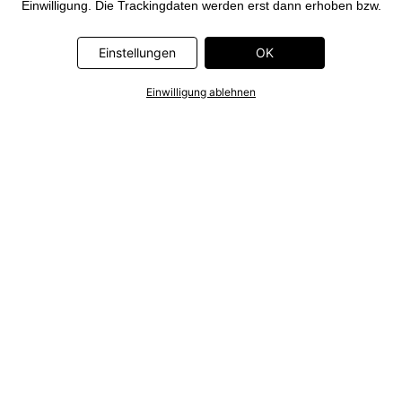
Einwilligung. Die Trackingdaten werden erst dann erhoben bzw.
Deine pseudonymisierten Daten erst dann übermittelt, wenn Du
auf den in dem Banner auf bonprix.de wiedergebenden Button
Einstellungen
OK
„OK” klickst. Bei den Partnern handelt es sich um die folgenden
Unternehmen: Meta Platforms Ireland Limited, Google Ireland
Einwilligung ablehnen
Limited, Pinterest Europe Limited, Microsoft Ireland Operations
Limited, Criteo SA, RTB-House GmbH, Adjust GmbH, Snap
Group UK Limited, ID5 Technology Ltd, TikTok Information
Technologies UK Limited. Weitere Informationen zu den
Datenverarbeitungen durch diese Partner findest Du in der
Datenschutzerklärung
. Die Informationen sind außerdem über
einen Link in dem Banner abrufbar.