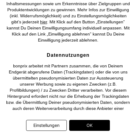
Inhaltsmessungen sowie um Erkenntnisse über Zielgruppen und
Produktentwicklungen zu gewinnen. Mehr Infos zur Einwilligung
©
2026 bonprix.
Alle Rechte vorbehalten.
(inkl. Widerrufsmöglichkeit) und zu Einstellungsmöglichkeiten
gibt’s jederzeit
hier
. Mit Klick auf den Button „Einstellungen”
kannst Du Deinen Einwilligungsumfang individuell anpassen. Mit
Klick auf den Link „Einwilligung ablehnen” kannst Du Deine
Einwilligung jederzeit ablehnen.
Deutsch
Français
Datennutzungen
bonprix arbeitet mit Partnern zusammen, die von Deinem
Endgerät abgerufene Daten (Trackingdaten) oder die von uns
übermittelten pseudonymisierten Daten zur Aussteuerung
unserer Werbung sowie zu eigenen Zwecken (z.B.
Profilbildungen) / zu Zwecken Dritter verarbeiten. Vor diesem
Hintergrund erfordert nicht nur die Erhebung der Trackingdaten
bzw. die Übermittlung Deiner pseudonymisierten Daten, sondern
auch deren Weiterverarbeitung durch diese Anbieter einer
Einwilligung. Die Trackingdaten werden erst dann erhoben bzw.
Deine pseudonymisierten Daten erst dann übermittelt, wenn Du
Einstellungen
OK
auf den in dem Banner auf bonprix.de wiedergebenden Button
„OK” klickst. Bei den Partnern handelt es sich um die folgenden