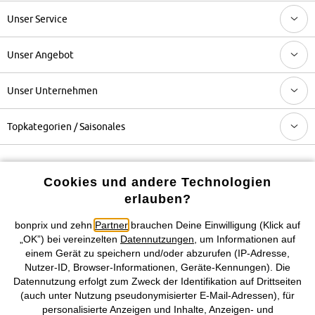
Unser Service
Unser Angebot
Unser Unternehmen
Topkategorien / Saisonales
Mehr von bonprix auf
Cookies und andere Technologien
erlauben?
bonprix und zehn
Partner
brauchen Deine Einwilligung (Klick auf
Preisangaben inkl. gesetzl. MwSt. und zzgl.
Service- &
„OK”) bei vereinzelten
Datennutzungen
, um Informationen auf
Versandkosten
einem Gerät zu speichern und/oder abzurufen (IP-Adresse,
Nutzer-ID, Browser-Informationen, Geräte-Kennungen). Die
AGB
Datenschutz
Cookie-Einstellungen
Impressum
Datennutzung erfolgt zum Zweck der Identifikation auf Drittseiten
(auch unter Nutzung pseudonymisierter E-Mail-Adressen), für
personalisierte Anzeigen und Inhalte, Anzeigen- und
Vertrag widerrufen