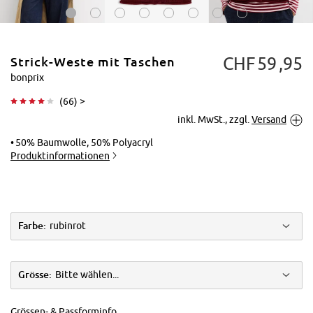
CHF
59
95
Strick-Weste mit Taschen
bonprix
(
66
) >
inkl. MwSt., zzgl.
Versand
Tippen zum
Vergrößern
50% Baumwolle, 50% Polyacryl
Produktinformationen
Farbe:
rubinrot
Grösse:
Bitte wählen...
Grössen- & Passforminfo