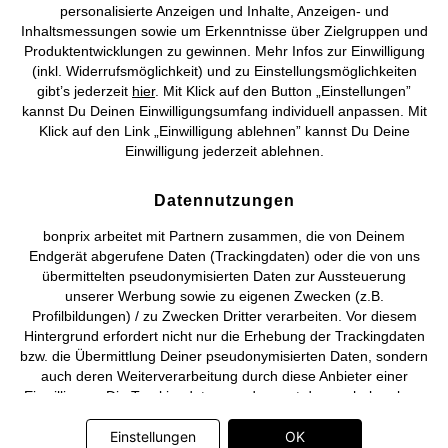
personalisierte Anzeigen und Inhalte, Anzeigen- und
Vertrag widerrufen
Inhaltsmessungen sowie um Erkenntnisse über Zielgruppen und
Produktentwicklungen zu gewinnen. Mehr Infos zur Einwilligung
©
2026 bonprix.
Alle Rechte vorbehalten.
(inkl. Widerrufsmöglichkeit) und zu Einstellungsmöglichkeiten
gibt’s jederzeit
hier
. Mit Klick auf den Button „Einstellungen”
kannst Du Deinen Einwilligungsumfang individuell anpassen. Mit
Klick auf den Link „Einwilligung ablehnen” kannst Du Deine
Einwilligung jederzeit ablehnen.
Deutsch
Français
Datennutzungen
bonprix arbeitet mit Partnern zusammen, die von Deinem
Endgerät abgerufene Daten (Trackingdaten) oder die von uns
übermittelten pseudonymisierten Daten zur Aussteuerung
unserer Werbung sowie zu eigenen Zwecken (z.B.
Profilbildungen) / zu Zwecken Dritter verarbeiten. Vor diesem
Hintergrund erfordert nicht nur die Erhebung der Trackingdaten
bzw. die Übermittlung Deiner pseudonymisierten Daten, sondern
auch deren Weiterverarbeitung durch diese Anbieter einer
Einwilligung. Die Trackingdaten werden erst dann erhoben bzw.
Deine pseudonymisierten Daten erst dann übermittelt, wenn Du
auf den in dem Banner auf bonprix.de wiedergebenden Button
Einstellungen
OK