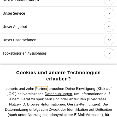
Unser Service
Unser Angebot
Unser Unternehmen
Topkategorien / Saisonales
Mehr von bonprix auf
Cookies und andere Technologien
erlauben?
bonprix und zehn
Partner
brauchen Deine Einwilligung (Klick auf
Preisangaben inkl. gesetzl. MwSt. und zzgl.
Service- &
„OK”) bei vereinzelten
Datennutzungen
, um Informationen auf
Versandkosten
einem Gerät zu speichern und/oder abzurufen (IP-Adresse,
Nutzer-ID, Browser-Informationen, Geräte-Kennungen). Die
Datennutzung erfolgt zum Zweck der Identifikation auf Drittseiten
AGB
Datenschutz
Cookie-Einstellungen
Impressum
(auch unter Nutzung pseudonymisierter E-Mail-Adressen), für