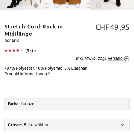
CHF
49
95
Stretch-Cord-Rock in
Midilänge
bonprix
(
95
) >
Tippen zum
inkl. MwSt., zzgl.
Versand
Vergrößern
87% Polyester, 10% Polyamid, 3% Elasthan
Produktinformationen
Farbe:
bronze
Grösse:
Bitte wählen...