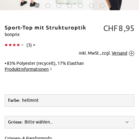
CHF
8
95
Sport-Top mit Strukturoptik
bonprix
(
3
) >
inkl. MwSt., zzgl.
Versand
Tippen zum
Vergrößern
83% Polyester (recycelt), 17% Elasthan
Produktinformationen
Farbe:
hellmint
Grösse:
Bitte wählen...
Grössen- & Passforminfo