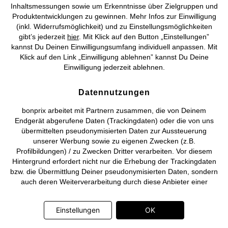
Inhaltsmessungen sowie um Erkenntnisse über Zielgruppen und
Produktentwicklungen zu gewinnen. Mehr Infos zur Einwilligung
©
2026 bonprix.
Alle Rechte vorbehalten.
(inkl. Widerrufsmöglichkeit) und zu Einstellungsmöglichkeiten
gibt’s jederzeit
hier
. Mit Klick auf den Button „Einstellungen”
kannst Du Deinen Einwilligungsumfang individuell anpassen. Mit
Klick auf den Link „Einwilligung ablehnen” kannst Du Deine
Einwilligung jederzeit ablehnen.
Deutsch
Français
Datennutzungen
bonprix arbeitet mit Partnern zusammen, die von Deinem
Endgerät abgerufene Daten (Trackingdaten) oder die von uns
übermittelten pseudonymisierten Daten zur Aussteuerung
unserer Werbung sowie zu eigenen Zwecken (z.B.
Profilbildungen) / zu Zwecken Dritter verarbeiten. Vor diesem
Hintergrund erfordert nicht nur die Erhebung der Trackingdaten
bzw. die Übermittlung Deiner pseudonymisierten Daten, sondern
auch deren Weiterverarbeitung durch diese Anbieter einer
Einwilligung. Die Trackingdaten werden erst dann erhoben bzw.
Deine pseudonymisierten Daten erst dann übermittelt, wenn Du
Einstellungen
OK
auf den in dem Banner auf bonprix.de wiedergebenden Button
„OK” klickst. Bei den Partnern handelt es sich um die folgenden