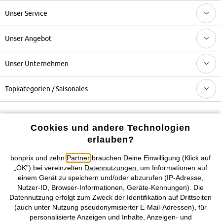
Unser Service
Unser Angebot
Unser Unternehmen
Topkategorien / Saisonales
Mehr von bonprix auf
Cookies und andere Technologien
erlauben?
bonprix und zehn
Partner
brauchen Deine Einwilligung (Klick auf
Preisangaben inkl. gesetzl. MwSt. und zzgl.
Service- &
„OK”) bei vereinzelten
Datennutzungen
, um Informationen auf
Versandkosten
einem Gerät zu speichern und/oder abzurufen (IP-Adresse,
Nutzer-ID, Browser-Informationen, Geräte-Kennungen). Die
AGB
Datenschutz
Cookie-Einstellungen
Impressum
Datennutzung erfolgt zum Zweck der Identifikation auf Drittseiten
(auch unter Nutzung pseudonymisierter E-Mail-Adressen), für
personalisierte Anzeigen und Inhalte, Anzeigen- und
Vertrag widerrufen