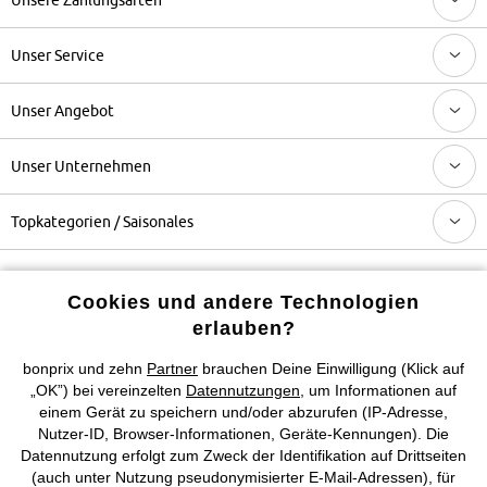
Unser Service
Unser Angebot
Unser Unternehmen
Topkategorien / Saisonales
Mehr von bonprix auf
Cookies und andere Technologien
erlauben?
bonprix und zehn
Partner
brauchen Deine Einwilligung (Klick auf
Preisangaben inkl. gesetzl. MwSt. und zzgl.
Service- &
„OK”) bei vereinzelten
Datennutzungen
, um Informationen auf
Versandkosten
einem Gerät zu speichern und/oder abzurufen (IP-Adresse,
Nutzer-ID, Browser-Informationen, Geräte-Kennungen). Die
Datennutzung erfolgt zum Zweck der Identifikation auf Drittseiten
AGB
Datenschutz
Cookie-Einstellungen
Impressum
(auch unter Nutzung pseudonymisierter E-Mail-Adressen), für