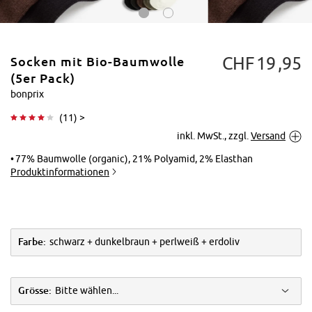
CHF
19
95
Socken mit Bio-Baumwolle
(5er Pack)
bonprix
(
11
) >
Tippen zum
inkl. MwSt., zzgl.
Versand
Vergrößern
77% Baumwolle (organic), 21% Polyamid, 2% Elasthan
Produktinformationen
Farbe:
schwarz + dunkelbraun + perlweiß + erdoliv
Grösse:
Bitte wählen...