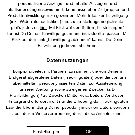
personalisierte Anzeigen und Inhalte, Anzeigen- und
Vertrag widerrufen
Inhaltsmessungen sowie um Erkenntnisse über Zielgruppen und
Produktentwicklungen zu gewinnen. Mehr Infos zur Einwilligung
©
2026 bonprix.
Alle Rechte vorbehalten.
(inkl. Widerrufsmöglichkeit) und zu Einstellungsmöglichkeiten
gibt’s jederzeit
hier
. Mit Klick auf den Button „Einstellungen”
kannst Du Deinen Einwilligungsumfang individuell anpassen. Mit
Klick auf den Link „Einwilligung ablehnen” kannst Du Deine
Einwilligung jederzeit ablehnen.
Deutsch
Français
Datennutzungen
bonprix arbeitet mit Partnern zusammen, die von Deinem
Endgerät abgerufene Daten (Trackingdaten) oder die von uns
übermittelten pseudonymisierten Daten zur Aussteuerung
unserer Werbung sowie zu eigenen Zwecken (z.B.
Profilbildungen) / zu Zwecken Dritter verarbeiten. Vor diesem
Hintergrund erfordert nicht nur die Erhebung der Trackingdaten
bzw. die Übermittlung Deiner pseudonymisierten Daten, sondern
auch deren Weiterverarbeitung durch diese Anbieter einer
Einwilligung. Die Trackingdaten werden erst dann erhoben bzw.
Deine pseudonymisierten Daten erst dann übermittelt, wenn Du
auf den in dem Banner auf bonprix.de wiedergebenden Button
Einstellungen
OK