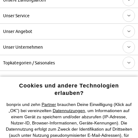
Unser Service
Unser Angebot
Unser Unternehmen
Topkategorien / Saisonales
Mehr von bonprix auf
Cookies und andere Technologien
erlauben?
bonprix und zehn
Partner
brauchen Deine Einwilligung (Klick auf
Preisangaben inkl. gesetzl. MwSt. und zzgl.
Service- &
„OK”) bei vereinzelten
Datennutzungen
, um Informationen auf
Versandkosten
einem Gerät zu speichern und/oder abzurufen (IP-Adresse,
Nutzer-ID, Browser-Informationen, Geräte-Kennungen). Die
Datennutzung erfolgt zum Zweck der Identifikation auf Drittseiten
AGB
Datenschutz
Cookie-Einstellungen
Impressum
(auch unter Nutzung pseudonymisierter E-Mail-Adressen), für