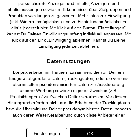
personalisierte Anzeigen und Inhalte, Anzeigen- und
Vertrag widerrufen
Inhaltsmessungen sowie um Erkenntnisse über Zielgruppen und
Produktentwicklungen zu gewinnen. Mehr Infos zur Einwilligung
©
2026 bonprix.
Alle Rechte vorbehalten.
(inkl. Widerrufsmöglichkeit) und zu Einstellungsmöglichkeiten
gibt’s jederzeit
hier
. Mit Klick auf den Button „Einstellungen”
kannst Du Deinen Einwilligungsumfang individuell anpassen. Mit
Klick auf den Link „Einwilligung ablehnen” kannst Du Deine
Einwilligung jederzeit ablehnen.
Deutsch
Français
Datennutzungen
bonprix arbeitet mit Partnern zusammen, die von Deinem
Endgerät abgerufene Daten (Trackingdaten) oder die von uns
übermittelten pseudonymisierten Daten zur Aussteuerung
unserer Werbung sowie zu eigenen Zwecken (z.B.
Profilbildungen) / zu Zwecken Dritter verarbeiten. Vor diesem
Hintergrund erfordert nicht nur die Erhebung der Trackingdaten
bzw. die Übermittlung Deiner pseudonymisierten Daten, sondern
auch deren Weiterverarbeitung durch diese Anbieter einer
Einwilligung. Die Trackingdaten werden erst dann erhoben bzw.
Deine pseudonymisierten Daten erst dann übermittelt, wenn Du
auf den in dem Banner auf bonprix.de wiedergebenden Button
Einstellungen
OK