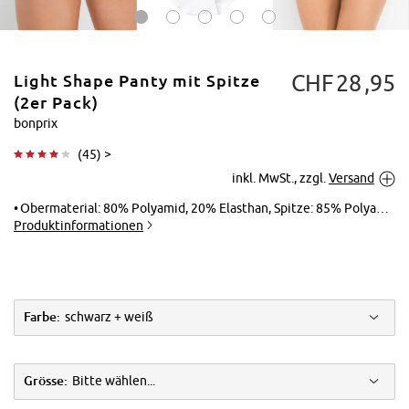
CHF
28
95
Light Shape Panty mit Spitze
(2er Pack)
bonprix
(
45
) >
Tippen zum
inkl. MwSt., zzgl.
Versand
Vergrößern
Obermaterial: 80% Polyamid, 20% Elasthan, Spitze: 85% Polyamid, 15% Elasthan
Produktinformationen
Farbe:
schwarz + weiß
Grösse:
Bitte wählen...