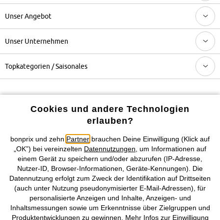
Unser Angebot
Unser Unternehmen
Topkategorien / Saisonales
Mehr von bonprix auf
Cookies und andere Technologien
erlauben?
Preisangaben inkl. gesetzl. MwSt. und zzgl.
Service- &
bonprix und zehn
Partner
brauchen Deine Einwilligung (Klick auf
Versandkosten
„OK”) bei vereinzelten
Datennutzungen
, um Informationen auf
einem Gerät zu speichern und/oder abzurufen (IP-Adresse,
Nutzer-ID, Browser-Informationen, Geräte-Kennungen). Die
AGB
Datenschutz
Cookie-Einstellungen
Impressum
Datennutzung erfolgt zum Zweck der Identifikation auf Drittseiten
(auch unter Nutzung pseudonymisierter E-Mail-Adressen), für
Vertrag widerrufen
personalisierte Anzeigen und Inhalte, Anzeigen- und
Inhaltsmessungen sowie um Erkenntnisse über Zielgruppen und
©
2026 bonprix.
Alle Rechte vorbehalten.
Produktentwicklungen zu gewinnen. Mehr Infos zur Einwilligung