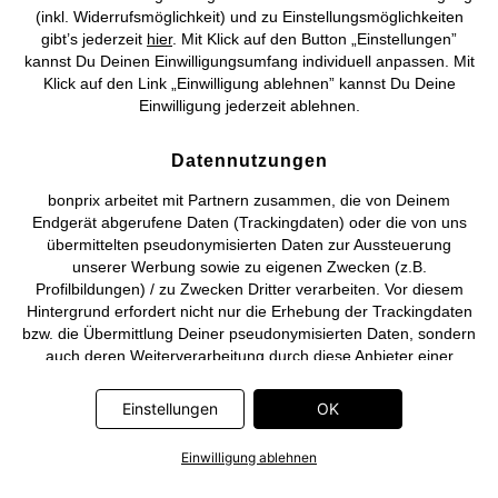
(inkl. Widerrufsmöglichkeit) und zu Einstellungsmöglichkeiten
gibt’s jederzeit
hier
. Mit Klick auf den Button „Einstellungen”
kannst Du Deinen Einwilligungsumfang individuell anpassen. Mit
Klick auf den Link „Einwilligung ablehnen” kannst Du Deine
Deutsch
Français
Einwilligung jederzeit ablehnen.
Datennutzungen
bonprix arbeitet mit Partnern zusammen, die von Deinem
Endgerät abgerufene Daten (Trackingdaten) oder die von uns
übermittelten pseudonymisierten Daten zur Aussteuerung
unserer Werbung sowie zu eigenen Zwecken (z.B.
Profilbildungen) / zu Zwecken Dritter verarbeiten. Vor diesem
Hintergrund erfordert nicht nur die Erhebung der Trackingdaten
bzw. die Übermittlung Deiner pseudonymisierten Daten, sondern
auch deren Weiterverarbeitung durch diese Anbieter einer
Einwilligung. Die Trackingdaten werden erst dann erhoben bzw.
Deine pseudonymisierten Daten erst dann übermittelt, wenn Du
Einstellungen
OK
auf den in dem Banner auf bonprix.de wiedergebenden Button
„OK” klickst. Bei den Partnern handelt es sich um die folgenden
Einwilligung ablehnen
Unternehmen: Meta Platforms Ireland Limited, Google Ireland
Limited, Pinterest Europe Limited, Microsoft Ireland Operations