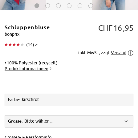
CHF
16
95
Schluppenbluse
bonprix
(
14
) >
inkl. MwSt., zzgl.
Versand
Tippen zum
Vergrößern
100% Polyester (recycelt)
Produktinformationen
Farbe:
kirschrot
Grösse:
Bitte wählen...
Grössen- & Passforminfo