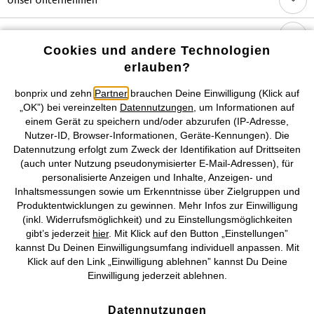
Topkategorien / Saisonales
Cookies und andere Technologien
erlauben?
Mehr von bonprix auf
bonprix und zehn
Partner
brauchen Deine Einwilligung (Klick auf
„OK”) bei vereinzelten
Datennutzungen
, um Informationen auf
einem Gerät zu speichern und/oder abzurufen (IP-Adresse,
Nutzer-ID, Browser-Informationen, Geräte-Kennungen). Die
Preisangaben inkl. gesetzl. MwSt. und zzgl.
Service- &
Datennutzung erfolgt zum Zweck der Identifikation auf Drittseiten
Versandkosten
(auch unter Nutzung pseudonymisierter E-Mail-Adressen), für
personalisierte Anzeigen und Inhalte, Anzeigen- und
AGB
Datenschutz
Cookie-Einstellungen
Impressum
Inhaltsmessungen sowie um Erkenntnisse über Zielgruppen und
Produktentwicklungen zu gewinnen. Mehr Infos zur Einwilligung
Vertrag widerrufen
(inkl. Widerrufsmöglichkeit) und zu Einstellungsmöglichkeiten
gibt’s jederzeit
hier
. Mit Klick auf den Button „Einstellungen”
©
2026 bonprix.
Alle Rechte vorbehalten.
kannst Du Deinen Einwilligungsumfang individuell anpassen. Mit
Klick auf den Link „Einwilligung ablehnen” kannst Du Deine
Einwilligung jederzeit ablehnen.
Datennutzungen