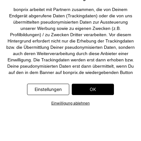
Deutsch
Français
bonprix arbeitet mit Partnern zusammen, die von Deinem
Endgerät abgerufene Daten (Trackingdaten) oder die von uns
übermittelten pseudonymisierten Daten zur Aussteuerung
unserer Werbung sowie zu eigenen Zwecken (z.B.
Profilbildungen) / zu Zwecken Dritter verarbeiten. Vor diesem
Hintergrund erfordert nicht nur die Erhebung der Trackingdaten
bzw. die Übermittlung Deiner pseudonymisierten Daten, sondern
auch deren Weiterverarbeitung durch diese Anbieter einer
Einwilligung. Die Trackingdaten werden erst dann erhoben bzw.
Deine pseudonymisierten Daten erst dann übermittelt, wenn Du
auf den in dem Banner auf bonprix.de wiedergebenden Button
„OK” klickst. Bei den Partnern handelt es sich um die folgenden
Unternehmen: Meta Platforms Ireland Limited, Google Ireland
Einstellungen
OK
Limited, Pinterest Europe Limited, Microsoft Ireland Operations
Limited, Criteo SA, RTB-House GmbH, Adjust GmbH, Snap
Einwilligung ablehnen
Group UK Limited, ID5 Technology Ltd, TikTok Information
Technologies UK Limited. Weitere Informationen zu den
Datenverarbeitungen durch diese Partner findest Du in der
Datenschutzerklärung
. Die Informationen sind außerdem über
einen Link in dem Banner abrufbar.