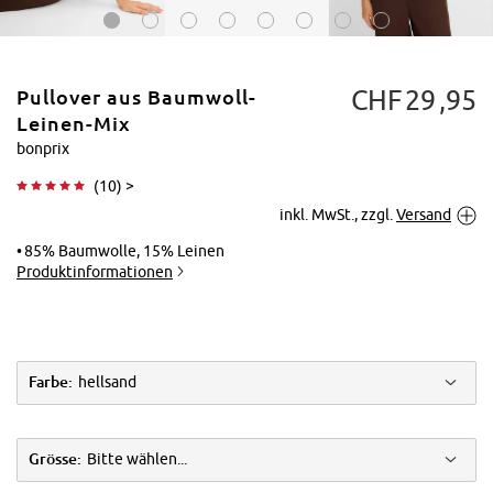
CHF
29
95
Pullover aus Baumwoll-
Leinen-Mix
bonprix
(
10
) >
Tippen zum
inkl. MwSt., zzgl.
Versand
Vergrößern
85% Baumwolle, 15% Leinen
Produktinformationen
Farbe:
hellsand
Grösse:
Bitte wählen...