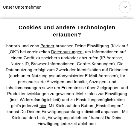
Unser Unternehmen
Topkategorien / Saisonales
Cookies und andere Technologien
erlauben?
Mehr von bonprix auf
bonprix und zehn
Partner
brauchen Deine Einwilligung (Klick auf
„OK”) bei vereinzelten
Datennutzungen
, um Informationen auf
einem Gerät zu speichern und/oder abzurufen (IP-Adresse,
Nutzer-ID, Browser-Informationen, Geräte-Kennungen). Die
Preisangaben inkl. gesetzl. MwSt. und zzgl.
Service- &
Datennutzung erfolgt zum Zweck der Identifikation auf Drittseiten
Versandkosten
(auch unter Nutzung pseudonymisierter E-Mail-Adressen), für
personalisierte Anzeigen und Inhalte, Anzeigen- und
AGB
Datenschutz
Cookie-Einstellungen
Impressum
Inhaltsmessungen sowie um Erkenntnisse über Zielgruppen und
Produktentwicklungen zu gewinnen. Mehr Infos zur Einwilligung
(inkl. Widerrufsmöglichkeit) und zu Einstellungsmöglichkeiten
Vertrag widerrufen
gibt’s jederzeit
hier
. Mit Klick auf den Button „Einstellungen”
kannst Du Deinen Einwilligungsumfang individuell anpassen. Mit
©
2026 bonprix.
Alle Rechte vorbehalten.
Klick auf den Link „Einwilligung ablehnen” kannst Du Deine
Einwilligung jederzeit ablehnen.