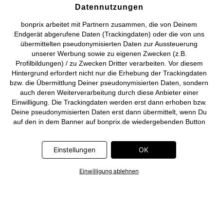
Datennutzungen
Deutsch
Français
bonprix arbeitet mit Partnern zusammen, die von Deinem
Endgerät abgerufene Daten (Trackingdaten) oder die von uns
übermittelten pseudonymisierten Daten zur Aussteuerung
unserer Werbung sowie zu eigenen Zwecken (z.B.
Profilbildungen) / zu Zwecken Dritter verarbeiten. Vor diesem
Hintergrund erfordert nicht nur die Erhebung der Trackingdaten
bzw. die Übermittlung Deiner pseudonymisierten Daten, sondern
auch deren Weiterverarbeitung durch diese Anbieter einer
Einwilligung. Die Trackingdaten werden erst dann erhoben bzw.
Deine pseudonymisierten Daten erst dann übermittelt, wenn Du
auf den in dem Banner auf bonprix.de wiedergebenden Button
„OK” klickst. Bei den Partnern handelt es sich um die folgenden
Unternehmen: Meta Platforms Ireland Limited, Google Ireland
Einstellungen
OK
Limited, Pinterest Europe Limited, Microsoft Ireland Operations
Limited, Criteo SA, RTB-House GmbH, Adjust GmbH, Snap
Group UK Limited, ID5 Technology Ltd, TikTok Information
Einwilligung ablehnen
Technologies UK Limited. Weitere Informationen zu den
Datenverarbeitungen durch diese Partner findest Du in der
Datenschutzerklärung
. Die Informationen sind außerdem über
einen Link in dem Banner abrufbar.