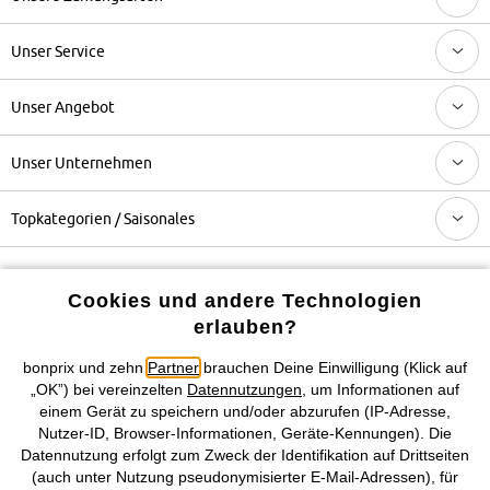
Unser Service
Unser Angebot
Unser Unternehmen
Topkategorien / Saisonales
Mehr von bonprix auf
Cookies und andere Technologien
erlauben?
bonprix und zehn
Partner
brauchen Deine Einwilligung (Klick auf
Preisangaben inkl. gesetzl. MwSt. und zzgl.
Service- &
„OK”) bei vereinzelten
Datennutzungen
, um Informationen auf
Versandkosten
einem Gerät zu speichern und/oder abzurufen (IP-Adresse,
Nutzer-ID, Browser-Informationen, Geräte-Kennungen). Die
Datennutzung erfolgt zum Zweck der Identifikation auf Drittseiten
AGB
Datenschutz
Cookie-Einstellungen
Impressum
(auch unter Nutzung pseudonymisierter E-Mail-Adressen), für