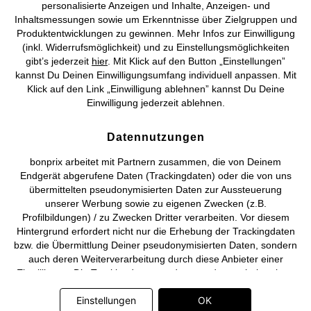
personalisierte Anzeigen und Inhalte, Anzeigen- und
Vertrag widerrufen
Inhaltsmessungen sowie um Erkenntnisse über Zielgruppen und
Produktentwicklungen zu gewinnen. Mehr Infos zur Einwilligung
©
2026 bonprix.
Alle Rechte vorbehalten.
(inkl. Widerrufsmöglichkeit) und zu Einstellungsmöglichkeiten
gibt’s jederzeit
hier
. Mit Klick auf den Button „Einstellungen”
kannst Du Deinen Einwilligungsumfang individuell anpassen. Mit
Klick auf den Link „Einwilligung ablehnen” kannst Du Deine
Einwilligung jederzeit ablehnen.
Deutsch
Français
Datennutzungen
bonprix arbeitet mit Partnern zusammen, die von Deinem
Endgerät abgerufene Daten (Trackingdaten) oder die von uns
übermittelten pseudonymisierten Daten zur Aussteuerung
unserer Werbung sowie zu eigenen Zwecken (z.B.
Profilbildungen) / zu Zwecken Dritter verarbeiten. Vor diesem
Hintergrund erfordert nicht nur die Erhebung der Trackingdaten
bzw. die Übermittlung Deiner pseudonymisierten Daten, sondern
auch deren Weiterverarbeitung durch diese Anbieter einer
Einwilligung. Die Trackingdaten werden erst dann erhoben bzw.
Deine pseudonymisierten Daten erst dann übermittelt, wenn Du
Einstellungen
OK
auf den in dem Banner auf bonprix.de wiedergebenden Button