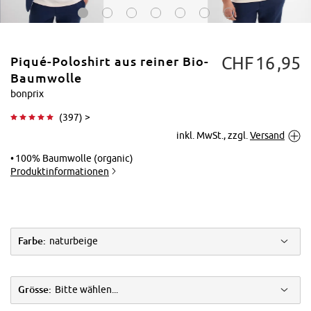
CHF
16
95
Piqué-Poloshirt aus reiner Bio-
Baumwolle
bonprix
(
397
) >
Tippen zum
inkl. MwSt., zzgl.
Versand
Vergrößern
100% Baumwolle (organic)
Produktinformationen
Farbe:
naturbeige
Grösse:
Bitte wählen...