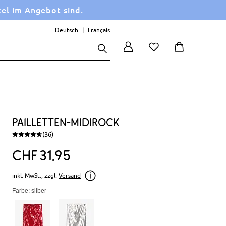
kel im Angebot sind.
Deutsch
Français
Pailletten-Midirock
(36)
CHF
31
95
inkl. MwSt., zzgl.
Versand
Farbe: silber