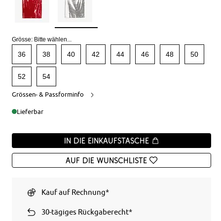
Grösse:
Bitte wählen...
36
38
40
42
44
46
48
50
52
54
Grössen- & Passforminfo
Lieferbar
In die Einkaufstasche
Auf die Wunschliste
Kauf auf Rechnung*
30-tägiges Rückgaberecht*