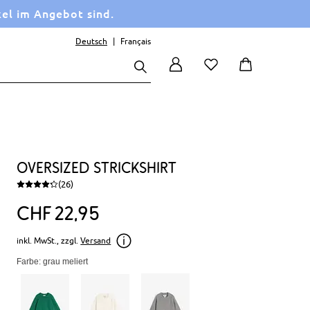
kel im Angebot sind.
Deutsch
Français
Oversized Strickshirt
(26)
CHF
22
95
inkl. MwSt., zzgl.
Versand
Farbe: grau meliert