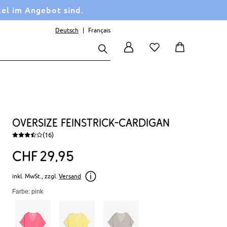
kel im Angebot sind.
Deutsch
Français
Oversize Feinstrick-Cardigan
(16)
CHF
29
95
inkl. MwSt., zzgl.
Versand
Farbe: pink