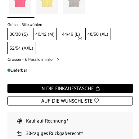
Grösse:
Bitte wählen...
36/38 (S)
40/42 (M)
44/46 (L)
48/50 (XL)
52/54 (XXL)
Grössen- & Passforminfo
Lieferbar
In die Einkaufstasche
Auf die Wunschliste
Kauf auf Rechnung*
30-tägiges Rückgaberecht*