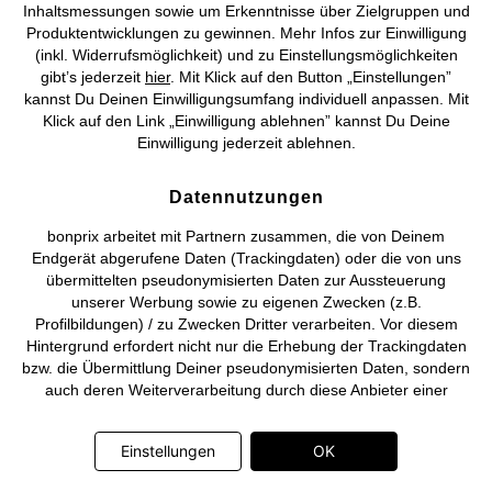
Inhaltsmessungen sowie um Erkenntnisse über Zielgruppen und
Produktentwicklungen zu gewinnen. Mehr Infos zur Einwilligung
©
2026 bonprix.
Alle Rechte vorbehalten.
(inkl. Widerrufsmöglichkeit) und zu Einstellungsmöglichkeiten
gibt’s jederzeit
hier
. Mit Klick auf den Button „Einstellungen”
kannst Du Deinen Einwilligungsumfang individuell anpassen. Mit
Klick auf den Link „Einwilligung ablehnen” kannst Du Deine
Einwilligung jederzeit ablehnen.
Deutsch
Français
Datennutzungen
bonprix arbeitet mit Partnern zusammen, die von Deinem
Endgerät abgerufene Daten (Trackingdaten) oder die von uns
übermittelten pseudonymisierten Daten zur Aussteuerung
unserer Werbung sowie zu eigenen Zwecken (z.B.
Profilbildungen) / zu Zwecken Dritter verarbeiten. Vor diesem
Hintergrund erfordert nicht nur die Erhebung der Trackingdaten
bzw. die Übermittlung Deiner pseudonymisierten Daten, sondern
auch deren Weiterverarbeitung durch diese Anbieter einer
Einwilligung. Die Trackingdaten werden erst dann erhoben bzw.
Deine pseudonymisierten Daten erst dann übermittelt, wenn Du
Einstellungen
OK
auf den in dem Banner auf bonprix.de wiedergebenden Button
„OK” klickst. Bei den Partnern handelt es sich um die folgenden