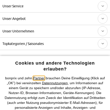
Unser Service
Unser Angebot
Unser Unternehmen
Topkategorien / Saisonales
Mehr von bonprix auf
Cookies und andere Technologien
erlauben?
bonprix und zehn
Partner
brauchen Deine Einwilligung (Klick auf
Preisangaben inkl. gesetzl. MwSt. und zzgl.
Service- &
„OK”) bei vereinzelten
Datennutzungen
, um Informationen auf
Versandkosten
einem Gerät zu speichern und/oder abzurufen (IP-Adresse,
Nutzer-ID, Browser-Informationen, Geräte-Kennungen). Die
AGB
Datenschutz
Cookie-Einstellungen
Impressum
Datennutzung erfolgt zum Zweck der Identifikation auf Drittseiten
(auch unter Nutzung pseudonymisierter E-Mail-Adressen), für
personalisierte Anzeigen und Inhalte, Anzeigen- und
Vertrag widerrufen