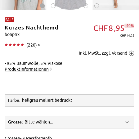
SALE
-40%
CHF
8
95
Kurzes Nachthemd
bonprix
CHF 14,95
(
220
) >
inkl. MwSt., zzgl.
Versand
Tippen zum
Vergrößern
95% Baumwolle, 5% Viskose
Produktinformationen
Farbe:
hellgrau meliert bedruckt
Grösse:
Bitte wählen...
Grössen- & Passforminfo