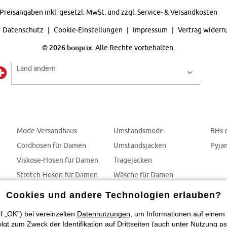
Preisangaben inkl. gesetzl. MwSt. und zzgl.
Service- & Versandkosten
Datenschutz
Cookie-Einstellungen
Impressum
Vertrag widerr
©
2026 bonprix.
Alle Rechte vorbehalten.
Land ändern
Mode-Versandhaus
Umstandsmode
BHs 
Cordhosen für Damen
Umstandsjacken
Pyja
Viskose-Hosen für Damen
Tragejacken
Stretch-Hosen für Damen
Wäsche für Damen
Jumpsuits
BHs
Cookies und andere Technologien erlauben?
f „OK”) bei vereinzelten
Datennutzungen
, um Informationen auf einem 
t zum Zweck der Identifikation auf Drittseiten (auch unter Nutzung ps