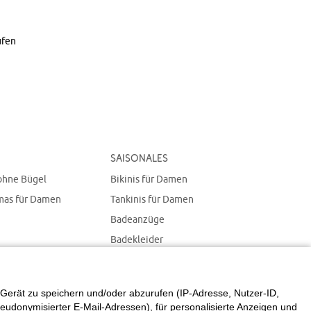
ufen
Saisonales
ohne Bügel
Bikinis für Damen
mas für Damen
Tankinis für Damen
Badeanzüge
Badekleider
Bademode in großen
Größen für Damen
Gerät zu speichern und/oder abzurufen (IP-Adresse, Nutzer-ID,
eudonymisierter E-Mail-Adressen), für personalisierte Anzeigen und