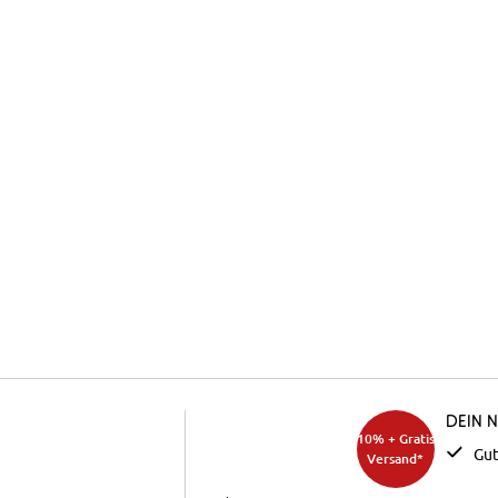
Dein 
10% + Gratis
Gut
Versand*