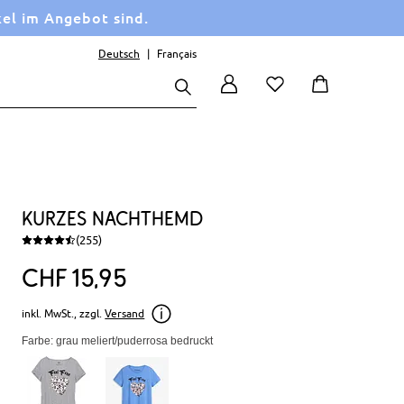
kel im Angebot sind.
Deutsch
Français
Kurzes Nachthemd
(255)
CHF
15
95
inkl. MwSt., zzgl.
Versand
Farbe: grau meliert/puderrosa bedruckt