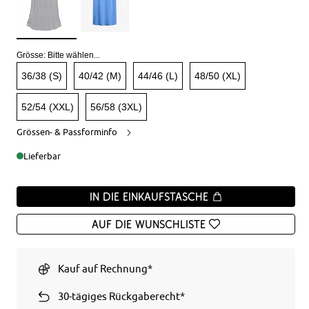
Grösse:
Bitte wählen...
36/38 (S)
40/42 (M)
44/46 (L)
48/50 (XL)
52/54 (XXL)
56/58 (3XL)
Grössen- & Passforminfo
Lieferbar
In die Einkaufstasche
Auf die Wunschliste
Kauf auf Rechnung*
30-tägiges Rückgaberecht*