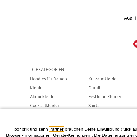
AGB
Topkategorien
Hoodies für Damen
Kurzarmkleider
Kleider
Dirndl
Abendkleider
Festliche Kleider
Cocktailkleider
Shirts
Spitzenkleider
SALE für Damen
Sommerkleider
bonprix und zehn
Partner
brauchen Deine Einwilligung (Klick au
Browser-Informationen, Geräte-Kennungen). Die Datennutzung erfolg