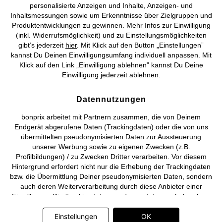
personalisierte Anzeigen und Inhalte, Anzeigen- und
Vertrag widerrufen
Inhaltsmessungen sowie um Erkenntnisse über Zielgruppen und
Produktentwicklungen zu gewinnen. Mehr Infos zur Einwilligung
©
2026 bonprix.
Alle Rechte vorbehalten.
(inkl. Widerrufsmöglichkeit) und zu Einstellungsmöglichkeiten
gibt’s jederzeit
hier
. Mit Klick auf den Button „Einstellungen”
kannst Du Deinen Einwilligungsumfang individuell anpassen. Mit
Klick auf den Link „Einwilligung ablehnen” kannst Du Deine
Einwilligung jederzeit ablehnen.
Deutsch
Français
Datennutzungen
bonprix arbeitet mit Partnern zusammen, die von Deinem
Endgerät abgerufene Daten (Trackingdaten) oder die von uns
übermittelten pseudonymisierten Daten zur Aussteuerung
unserer Werbung sowie zu eigenen Zwecken (z.B.
Profilbildungen) / zu Zwecken Dritter verarbeiten. Vor diesem
Hintergrund erfordert nicht nur die Erhebung der Trackingdaten
bzw. die Übermittlung Deiner pseudonymisierten Daten, sondern
auch deren Weiterverarbeitung durch diese Anbieter einer
Einwilligung. Die Trackingdaten werden erst dann erhoben bzw.
Deine pseudonymisierten Daten erst dann übermittelt, wenn Du
auf den in dem Banner auf bonprix.de wiedergebenden Button
Einstellungen
OK