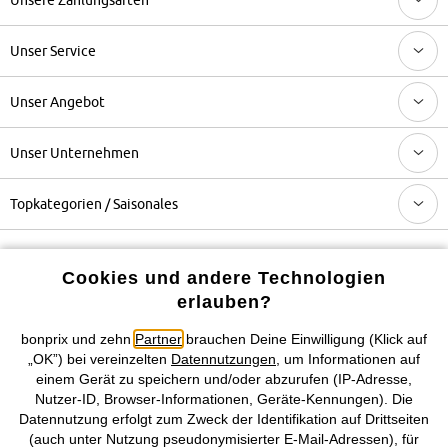
Unser Service
Unser Angebot
Unser Unternehmen
Topkategorien / Saisonales
Mehr von bonprix auf
Cookies und andere Technologien
erlauben?
bonprix und zehn
Partner
brauchen Deine Einwilligung (Klick auf
Preisangaben inkl. gesetzl. MwSt. und zzgl.
Service- &
„OK”) bei vereinzelten
Datennutzungen
, um Informationen auf
Versandkosten
einem Gerät zu speichern und/oder abzurufen (IP-Adresse,
Nutzer-ID, Browser-Informationen, Geräte-Kennungen). Die
Datennutzung erfolgt zum Zweck der Identifikation auf Drittseiten
AGB
Datenschutz
Cookie-Einstellungen
Impressum
(auch unter Nutzung pseudonymisierter E-Mail-Adressen), für