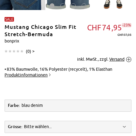
SALE
-23%
CHF
74
95
Mustang Chicago Slim Fit
Stretch-Bermuda
CHF 97,95
bonprix
(
0
) >
Tippen zum
inkl. MwSt., zzgl.
Versand
Vergrößern
83% Baumwolle, 16% Polyester (recycelt), 1% Elasthan
Produktinformationen
Farbe:
blau denim
Grösse:
Bitte wählen...