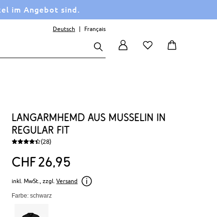
kel im Angebot sind.
Deutsch
Français
Langarmhemd aus Musselin in
Regular Fit
(28)
CHF
26
95
inkl. MwSt., zzgl.
Versand
Farbe: schwarz