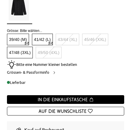
Grösse:
Bitte wählen...
39/40 (M)
41/42 (L)
43/44 (XL)
45/46 (XXL)
47/48 (3XL)
49/50 (4XL)
Bitte eine Nummer kleiner bestellen
Grössen- & Passforminfo
Lieferbar
In die Einkaufstasche
Auf die Wunschliste
Kauf auf Rechnung*