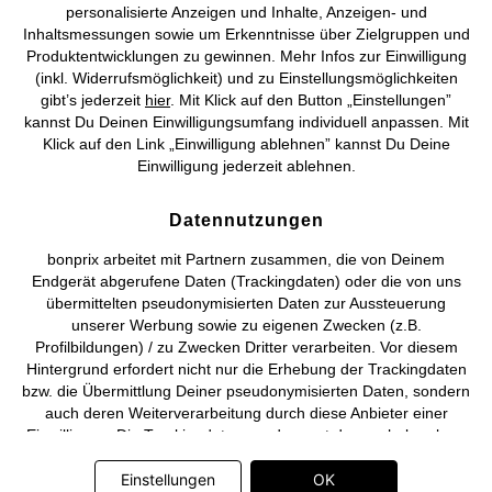
personalisierte Anzeigen und Inhalte, Anzeigen- und
Vertrag widerrufen
Inhaltsmessungen sowie um Erkenntnisse über Zielgruppen und
Produktentwicklungen zu gewinnen. Mehr Infos zur Einwilligung
©
2026 bonprix.
Alle Rechte vorbehalten.
(inkl. Widerrufsmöglichkeit) und zu Einstellungsmöglichkeiten
gibt’s jederzeit
hier
. Mit Klick auf den Button „Einstellungen”
kannst Du Deinen Einwilligungsumfang individuell anpassen. Mit
Klick auf den Link „Einwilligung ablehnen” kannst Du Deine
Einwilligung jederzeit ablehnen.
Deutsch
Français
Datennutzungen
bonprix arbeitet mit Partnern zusammen, die von Deinem
Endgerät abgerufene Daten (Trackingdaten) oder die von uns
übermittelten pseudonymisierten Daten zur Aussteuerung
unserer Werbung sowie zu eigenen Zwecken (z.B.
Profilbildungen) / zu Zwecken Dritter verarbeiten. Vor diesem
Hintergrund erfordert nicht nur die Erhebung der Trackingdaten
bzw. die Übermittlung Deiner pseudonymisierten Daten, sondern
auch deren Weiterverarbeitung durch diese Anbieter einer
Einwilligung. Die Trackingdaten werden erst dann erhoben bzw.
Deine pseudonymisierten Daten erst dann übermittelt, wenn Du
auf den in dem Banner auf bonprix.de wiedergebenden Button
Einstellungen
OK