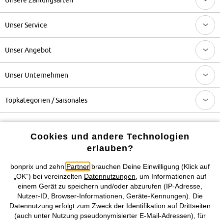
Unser Service
Unser Angebot
Unser Unternehmen
Topkategorien / Saisonales
Mehr von bonprix auf
Cookies und andere Technologien
erlauben?
bonprix und zehn
Partner
brauchen Deine Einwilligung (Klick auf
Preisangaben inkl. gesetzl. MwSt. und zzgl.
Service- &
„OK”) bei vereinzelten
Datennutzungen
, um Informationen auf
Versandkosten
einem Gerät zu speichern und/oder abzurufen (IP-Adresse,
Nutzer-ID, Browser-Informationen, Geräte-Kennungen). Die
Datennutzung erfolgt zum Zweck der Identifikation auf Drittseiten
AGB
Datenschutz
Cookie-Einstellungen
Impressum
(auch unter Nutzung pseudonymisierter E-Mail-Adressen), für