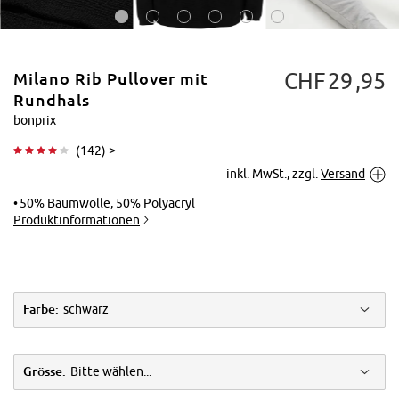
CHF
29
95
Milano Rib Pullover mit
Rundhals
bonprix
(
142
) >
Tippen zum
inkl. MwSt., zzgl.
Versand
Vergrößern
50% Baumwolle, 50% Polyacryl
Produktinformationen
Farbe:
schwarz
Grösse:
Bitte wählen...