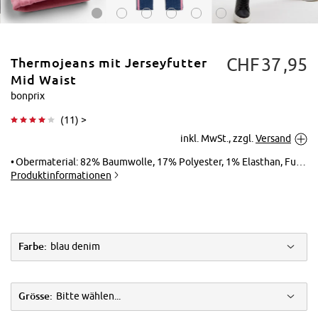
CHF
37
95
Thermojeans mit Jerseyfutter
Mid Waist
bonprix
(
11
) >
Tippen zum
inkl. MwSt., zzgl.
Versand
Vergrößern
Obermaterial: 82% Baumwolle, 17% Polyester, 1% Elasthan, Futter: 100% Baumwolle
Produktinformationen
Farbe:
blau denim
Grösse:
Bitte wählen...