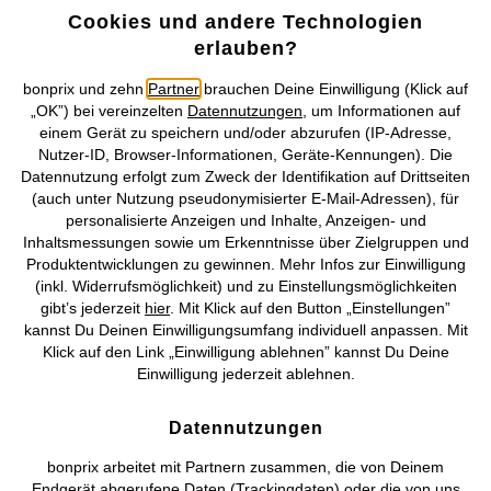
Cookies und andere Technologien
erlauben?
Mehr von bonprix auf
bonprix und zehn
Partner
brauchen Deine Einwilligung (Klick auf
„OK”) bei vereinzelten
Datennutzungen
, um Informationen auf
einem Gerät zu speichern und/oder abzurufen (IP-Adresse,
Preisangaben inkl. gesetzl. MwSt. und zzgl.
Service- &
Nutzer-ID, Browser-Informationen, Geräte-Kennungen). Die
Versandkosten
Datennutzung erfolgt zum Zweck der Identifikation auf Drittseiten
(auch unter Nutzung pseudonymisierter E-Mail-Adressen), für
personalisierte Anzeigen und Inhalte, Anzeigen- und
AGB
Datenschutz
Cookie-Einstellungen
Impressum
Inhaltsmessungen sowie um Erkenntnisse über Zielgruppen und
Produktentwicklungen zu gewinnen. Mehr Infos zur Einwilligung
Vertrag widerrufen
(inkl. Widerrufsmöglichkeit) und zu Einstellungsmöglichkeiten
gibt’s jederzeit
hier
. Mit Klick auf den Button „Einstellungen”
©
2026 bonprix.
Alle Rechte vorbehalten.
kannst Du Deinen Einwilligungsumfang individuell anpassen. Mit
Klick auf den Link „Einwilligung ablehnen” kannst Du Deine
Einwilligung jederzeit ablehnen.
Deutsch
Français
Datennutzungen
bonprix arbeitet mit Partnern zusammen, die von Deinem
Endgerät abgerufene Daten (Trackingdaten) oder die von uns