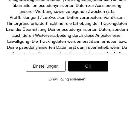
übermittelten pseudonymisierten Daten zur Aussteuerung
unserer Werbung sowie zu eigenen Zwecken (z.B.
Profilbildungen) / zu Zwecken Dritter verarbeiten. Vor diesem
Hintergrund erfordert nicht nur die Erhebung der Trackingdaten
bzw. die Übermittlung Deiner pseudonymisierten Daten, sondern
auch deren Weiterverarbeitung durch diese Anbieter einer
Einwilligung. Die Trackingdaten werden erst dann erhoben bzw.
Deine pseudonymisierten Daten erst dann übermittelt, wenn Du
auf den in dem Banner auf bonprix.de wiedergebenden Button
„OK” klickst. Bei den Partnern handelt es sich um die folgenden
Unternehmen: Meta Platforms Ireland Limited, Google Ireland
Einstellungen
OK
Limited, Pinterest Europe Limited, Microsoft Ireland Operations
Limited, Criteo SA, RTB-House GmbH, Adjust GmbH, Snap
Einwilligung ablehnen
Group UK Limited, ID5 Technology Ltd, TikTok Information
Technologies UK Limited. Weitere Informationen zu den
Datenverarbeitungen durch diese Partner findest Du in der
Datenschutzerklärung
. Die Informationen sind außerdem über
einen Link in dem Banner abrufbar.