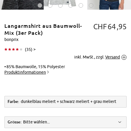
CHF
64
95
Langarmshirt aus Baumwoll-
Mix (3er Pack)
bonprix
(
35
) >
Tippen zum
inkl. MwSt., zzgl.
Versand
Vergrößern
85% Baumwolle, 15% Polyester
Produktinformationen
Farbe:
dunkelblau meliert + schwarz meliert + grau meliert
Grösse:
Bitte wählen...