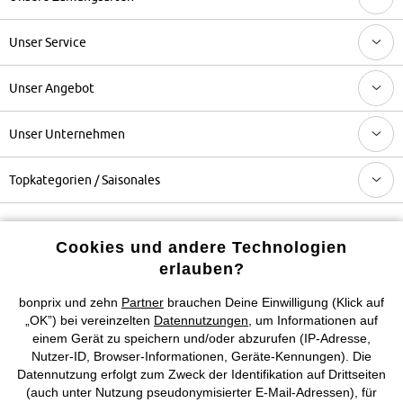
Unser Service
Unser Angebot
Unser Unternehmen
Topkategorien / Saisonales
Mehr von bonprix auf
Cookies und andere Technologien
erlauben?
bonprix und zehn
Partner
brauchen Deine Einwilligung (Klick auf
Preisangaben inkl. gesetzl. MwSt. und zzgl.
Service- &
„OK”) bei vereinzelten
Datennutzungen
, um Informationen auf
Versandkosten
einem Gerät zu speichern und/oder abzurufen (IP-Adresse,
Nutzer-ID, Browser-Informationen, Geräte-Kennungen). Die
Datennutzung erfolgt zum Zweck der Identifikation auf Drittseiten
AGB
Datenschutz
Cookie-Einstellungen
Impressum
(auch unter Nutzung pseudonymisierter E-Mail-Adressen), für