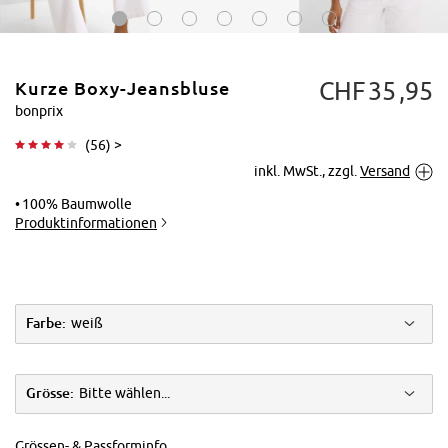
CHF
35
95
Kurze Boxy-Jeansbluse
bonprix
(
56
) >
inkl. MwSt., zzgl.
Versand
Tippen zum
Vergrößern
100% Baumwolle
Produktinformationen
Farbe:
weiß
Grösse:
Bitte wählen...
Grössen- & Passforminfo