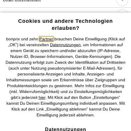
Topkategorien / Saisonales
Cookies und andere Technologien
erlauben?
Mehr von bonprix auf
bonprix und zehn
Partner
brauchen Deine Einwilligung (Klick auf
„OK”) bei vereinzelten
Datennutzungen
, um Informationen auf
einem Gerät zu speichern und/oder abzurufen (IP-Adresse,
Nutzer-ID, Browser-Informationen, Geräte-Kennungen). Die
Preisangaben inkl. gesetzl. MwSt. und zzgl.
Service- &
Datennutzung erfolgt zum Zweck der Identifikation auf Drittseiten
Versandkosten
(auch unter Nutzung pseudonymisierter E-Mail-Adressen), für
personalisierte Anzeigen und Inhalte, Anzeigen- und
AGB
Datenschutz
Cookie-Einstellungen
Impressum
Inhaltsmessungen sowie um Erkenntnisse über Zielgruppen und
Produktentwicklungen zu gewinnen. Mehr Infos zur Einwilligung
Vertrag widerrufen
(inkl. Widerrufsmöglichkeit) und zu Einstellungsmöglichkeiten
gibt’s jederzeit
hier
. Mit Klick auf den Button „Einstellungen”
©
2026 bonprix.
Alle Rechte vorbehalten.
kannst Du Deinen Einwilligungsumfang individuell anpassen. Mit
Klick auf den Link „Einwilligung ablehnen” kannst Du Deine
Einwilligung jederzeit ablehnen.
Datennutzungen