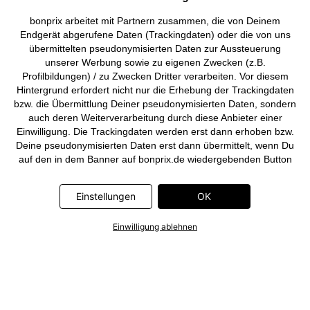
Deutsch
Français
bonprix arbeitet mit Partnern zusammen, die von Deinem
Endgerät abgerufene Daten (Trackingdaten) oder die von uns
übermittelten pseudonymisierten Daten zur Aussteuerung
unserer Werbung sowie zu eigenen Zwecken (z.B.
Profilbildungen) / zu Zwecken Dritter verarbeiten. Vor diesem
Hintergrund erfordert nicht nur die Erhebung der Trackingdaten
bzw. die Übermittlung Deiner pseudonymisierten Daten, sondern
auch deren Weiterverarbeitung durch diese Anbieter einer
Einwilligung. Die Trackingdaten werden erst dann erhoben bzw.
Deine pseudonymisierten Daten erst dann übermittelt, wenn Du
auf den in dem Banner auf bonprix.de wiedergebenden Button
„OK” klickst. Bei den Partnern handelt es sich um die folgenden
Unternehmen: Meta Platforms Ireland Limited, Google Ireland
Einstellungen
OK
Limited, Pinterest Europe Limited, Microsoft Ireland Operations
Limited, Criteo SA, RTB-House GmbH, Adjust GmbH, Snap
Einwilligung ablehnen
Group UK Limited, ID5 Technology Ltd, TikTok Information
Technologies UK Limited. Weitere Informationen zu den
Datenverarbeitungen durch diese Partner findest Du in der
Datenschutzerklärung
. Die Informationen sind außerdem über
einen Link in dem Banner abrufbar.