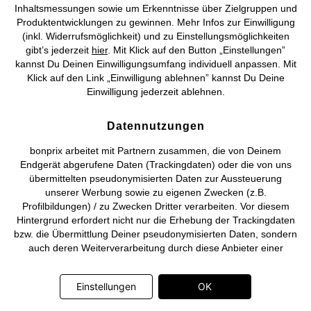
Inhaltsmessungen sowie um Erkenntnisse über Zielgruppen und
Produktentwicklungen zu gewinnen. Mehr Infos zur Einwilligung
©
2026 bonprix.
Alle Rechte vorbehalten.
(inkl. Widerrufsmöglichkeit) und zu Einstellungsmöglichkeiten
gibt’s jederzeit
hier
. Mit Klick auf den Button „Einstellungen”
kannst Du Deinen Einwilligungsumfang individuell anpassen. Mit
Klick auf den Link „Einwilligung ablehnen” kannst Du Deine
Einwilligung jederzeit ablehnen.
Deutsch
Français
Datennutzungen
bonprix arbeitet mit Partnern zusammen, die von Deinem
Endgerät abgerufene Daten (Trackingdaten) oder die von uns
übermittelten pseudonymisierten Daten zur Aussteuerung
unserer Werbung sowie zu eigenen Zwecken (z.B.
Profilbildungen) / zu Zwecken Dritter verarbeiten. Vor diesem
Hintergrund erfordert nicht nur die Erhebung der Trackingdaten
bzw. die Übermittlung Deiner pseudonymisierten Daten, sondern
auch deren Weiterverarbeitung durch diese Anbieter einer
Einwilligung. Die Trackingdaten werden erst dann erhoben bzw.
Deine pseudonymisierten Daten erst dann übermittelt, wenn Du
Einstellungen
OK
auf den in dem Banner auf bonprix.de wiedergebenden Button
„OK” klickst. Bei den Partnern handelt es sich um die folgenden