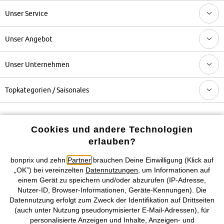
Unser Service
Unser Angebot
Unser Unternehmen
Topkategorien / Saisonales
Mehr von bonprix auf
Cookies und andere Technologien
erlauben?
bonprix und zehn
Partner
brauchen Deine Einwilligung (Klick auf
Preisangaben inkl. gesetzl. MwSt. und zzgl.
Service- &
„OK”) bei vereinzelten
Datennutzungen
, um Informationen auf
Versandkosten
einem Gerät zu speichern und/oder abzurufen (IP-Adresse,
Nutzer-ID, Browser-Informationen, Geräte-Kennungen). Die
AGB
Datenschutz
Cookie-Einstellungen
Impressum
Datennutzung erfolgt zum Zweck der Identifikation auf Drittseiten
(auch unter Nutzung pseudonymisierter E-Mail-Adressen), für
personalisierte Anzeigen und Inhalte, Anzeigen- und
Vertrag widerrufen