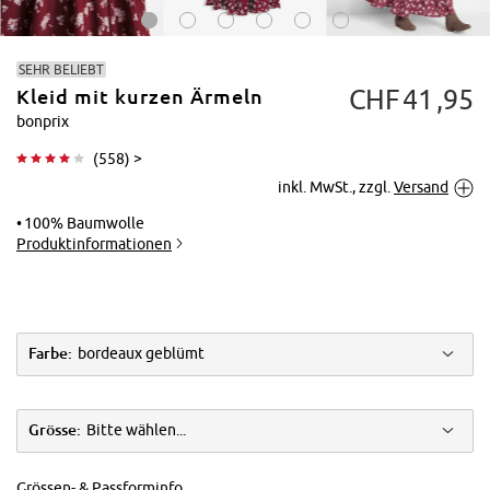
SEHR BELIEBT
CHF
41
95
Kleid mit kurzen Ärmeln
bonprix
(
558
) >
inkl. MwSt., zzgl.
Versand
Tippen zum
Vergrößern
100% Baumwolle
Produktinformationen
Farbe:
bordeaux geblümt
Grösse:
Bitte wählen...
Grössen- & Passforminfo