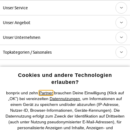
Unser Service
Unser Angebot
Unser Unternehmen
Topkategorien / Saisonales
Mehr von bonprix auf
Cookies und andere Technologien
erlauben?
bonprix und zehn
Partner
brauchen Deine Einwilligung (Klick auf
Preisangaben inkl. gesetzl. MwSt. und zzgl.
Service- &
„OK”) bei vereinzelten
Datennutzungen
, um Informationen auf
Versandkosten
einem Gerät zu speichern und/oder abzurufen (IP-Adresse,
Nutzer-ID, Browser-Informationen, Geräte-Kennungen). Die
AGB
Datenschutz
Cookie-Einstellungen
Impressum
Datennutzung erfolgt zum Zweck der Identifikation auf Drittseiten
(auch unter Nutzung pseudonymisierter E-Mail-Adressen), für
personalisierte Anzeigen und Inhalte, Anzeigen- und
Vertrag widerrufen