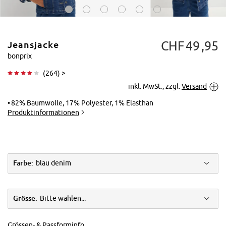
CHF
49
95
Jeansjacke
bonprix
(
264
) >
inkl. MwSt., zzgl.
Versand
Tippen zum
Vergrößern
82% Baumwolle, 17% Polyester, 1% Elasthan
Produktinformationen
Farbe:
blau denim
Grösse:
Bitte wählen...
Grössen- & Passforminfo