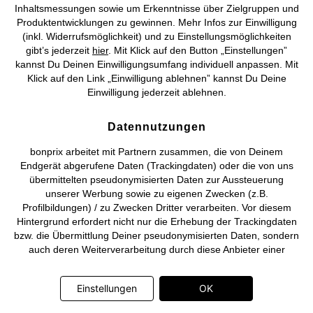
Inhaltsmessungen sowie um Erkenntnisse über Zielgruppen und
Produktentwicklungen zu gewinnen. Mehr Infos zur Einwilligung
©
2026 bonprix.
Alle Rechte vorbehalten.
(inkl. Widerrufsmöglichkeit) und zu Einstellungsmöglichkeiten
gibt’s jederzeit
hier
. Mit Klick auf den Button „Einstellungen”
kannst Du Deinen Einwilligungsumfang individuell anpassen. Mit
Klick auf den Link „Einwilligung ablehnen” kannst Du Deine
Einwilligung jederzeit ablehnen.
Deutsch
Français
Datennutzungen
bonprix arbeitet mit Partnern zusammen, die von Deinem
Endgerät abgerufene Daten (Trackingdaten) oder die von uns
übermittelten pseudonymisierten Daten zur Aussteuerung
unserer Werbung sowie zu eigenen Zwecken (z.B.
Profilbildungen) / zu Zwecken Dritter verarbeiten. Vor diesem
Hintergrund erfordert nicht nur die Erhebung der Trackingdaten
bzw. die Übermittlung Deiner pseudonymisierten Daten, sondern
auch deren Weiterverarbeitung durch diese Anbieter einer
Einwilligung. Die Trackingdaten werden erst dann erhoben bzw.
Deine pseudonymisierten Daten erst dann übermittelt, wenn Du
Einstellungen
OK
auf den in dem Banner auf bonprix.de wiedergebenden Button
„OK” klickst. Bei den Partnern handelt es sich um die folgenden