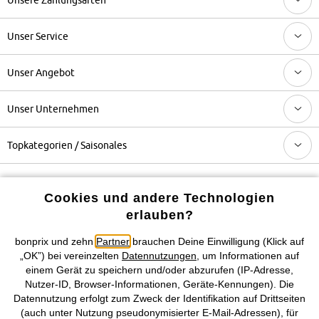
Unser Service
Unser Angebot
Unser Unternehmen
Topkategorien / Saisonales
Mehr von bonprix auf
Cookies und andere Technologien
erlauben?
bonprix und zehn
Partner
brauchen Deine Einwilligung (Klick auf
Preisangaben inkl. gesetzl. MwSt. und zzgl.
Service- &
„OK”) bei vereinzelten
Datennutzungen
, um Informationen auf
Versandkosten
einem Gerät zu speichern und/oder abzurufen (IP-Adresse,
Nutzer-ID, Browser-Informationen, Geräte-Kennungen). Die
Datennutzung erfolgt zum Zweck der Identifikation auf Drittseiten
AGB
Datenschutz
Cookie-Einstellungen
Impressum
(auch unter Nutzung pseudonymisierter E-Mail-Adressen), für