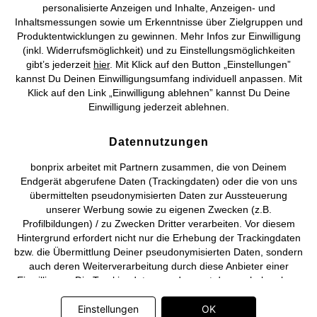
personalisierte Anzeigen und Inhalte, Anzeigen- und
Vertrag widerrufen
Inhaltsmessungen sowie um Erkenntnisse über Zielgruppen und
Produktentwicklungen zu gewinnen. Mehr Infos zur Einwilligung
©
2026 bonprix.
Alle Rechte vorbehalten.
(inkl. Widerrufsmöglichkeit) und zu Einstellungsmöglichkeiten
gibt’s jederzeit
hier
. Mit Klick auf den Button „Einstellungen”
kannst Du Deinen Einwilligungsumfang individuell anpassen. Mit
Klick auf den Link „Einwilligung ablehnen” kannst Du Deine
Einwilligung jederzeit ablehnen.
Deutsch
Français
Datennutzungen
bonprix arbeitet mit Partnern zusammen, die von Deinem
Endgerät abgerufene Daten (Trackingdaten) oder die von uns
übermittelten pseudonymisierten Daten zur Aussteuerung
unserer Werbung sowie zu eigenen Zwecken (z.B.
Profilbildungen) / zu Zwecken Dritter verarbeiten. Vor diesem
Hintergrund erfordert nicht nur die Erhebung der Trackingdaten
bzw. die Übermittlung Deiner pseudonymisierten Daten, sondern
auch deren Weiterverarbeitung durch diese Anbieter einer
Einwilligung. Die Trackingdaten werden erst dann erhoben bzw.
Deine pseudonymisierten Daten erst dann übermittelt, wenn Du
auf den in dem Banner auf bonprix.de wiedergebenden Button
Einstellungen
OK