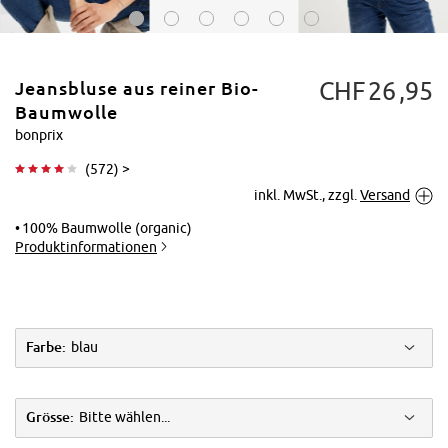
CHF
26
95
Jeansbluse aus reiner Bio-
Baumwolle
bonprix
(
572
) >
Tippen zum
inkl. MwSt., zzgl.
Versand
Vergrößern
100% Baumwolle (organic)
Produktinformationen
Farbe:
blau
Grösse:
Bitte wählen...