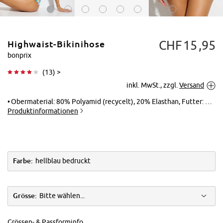
CHF
15
95
Highwaist-Bikinihose
bonprix
(
13
) >
inkl. MwSt., zzgl.
Versand
Tippen zum
Vergrößern
Obermaterial: 80% Polyamid (recycelt), 20% Elasthan, Futter: 100% Polyester
Produktinformationen
Farbe:
hellblau bedruckt
Grösse:
Bitte wählen...
Grössen- & Passforminfo