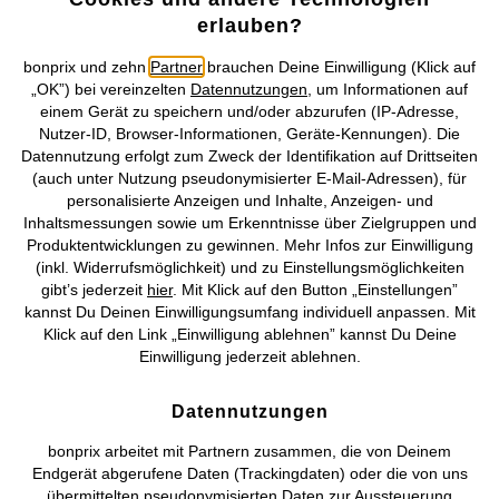
erlauben?
Mehr von bonprix auf
bonprix und zehn
Partner
brauchen Deine Einwilligung (Klick auf
„OK”) bei vereinzelten
Datennutzungen
, um Informationen auf
einem Gerät zu speichern und/oder abzurufen (IP-Adresse,
Preisangaben inkl. gesetzl. MwSt. und zzgl.
Service- &
Nutzer-ID, Browser-Informationen, Geräte-Kennungen). Die
Versandkosten
Datennutzung erfolgt zum Zweck der Identifikation auf Drittseiten
(auch unter Nutzung pseudonymisierter E-Mail-Adressen), für
AGB
Datenschutz
Cookie-Einstellungen
Impressum
personalisierte Anzeigen und Inhalte, Anzeigen- und
Inhaltsmessungen sowie um Erkenntnisse über Zielgruppen und
Produktentwicklungen zu gewinnen. Mehr Infos zur Einwilligung
Vertrag widerrufen
(inkl. Widerrufsmöglichkeit) und zu Einstellungsmöglichkeiten
gibt’s jederzeit
hier
. Mit Klick auf den Button „Einstellungen”
©
2026 bonprix.
Alle Rechte vorbehalten.
kannst Du Deinen Einwilligungsumfang individuell anpassen. Mit
Klick auf den Link „Einwilligung ablehnen” kannst Du Deine
Einwilligung jederzeit ablehnen.
Deutsch
Français
Datennutzungen
bonprix arbeitet mit Partnern zusammen, die von Deinem
Endgerät abgerufene Daten (Trackingdaten) oder die von uns
übermittelten pseudonymisierten Daten zur Aussteuerung