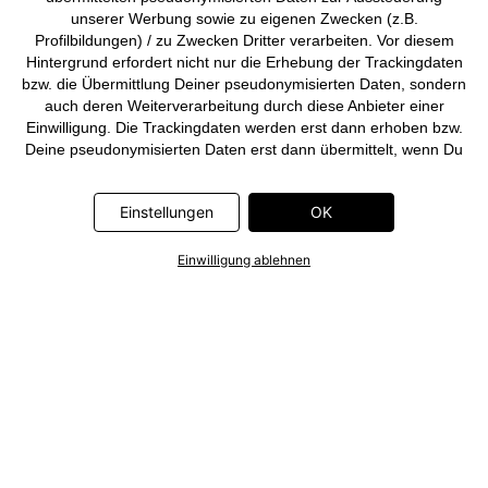
unserer Werbung sowie zu eigenen Zwecken (z.B.
Profilbildungen) / zu Zwecken Dritter verarbeiten. Vor diesem
Hintergrund erfordert nicht nur die Erhebung der Trackingdaten
bzw. die Übermittlung Deiner pseudonymisierten Daten, sondern
auch deren Weiterverarbeitung durch diese Anbieter einer
Einwilligung. Die Trackingdaten werden erst dann erhoben bzw.
Deine pseudonymisierten Daten erst dann übermittelt, wenn Du
auf den in dem Banner auf bonprix.de wiedergebenden Button
„OK” klickst. Bei den Partnern handelt es sich um die folgenden
Einstellungen
OK
Unternehmen: Meta Platforms Ireland Limited, Google Ireland
Limited, Pinterest Europe Limited, Microsoft Ireland Operations
Limited, Criteo SA, RTB-House GmbH, Adjust GmbH, Snap
Einwilligung ablehnen
Group UK Limited, ID5 Technology Ltd, TikTok Information
Technologies UK Limited. Weitere Informationen zu den
Datenverarbeitungen durch diese Partner findest Du in der
Datenschutzerklärung
. Die Informationen sind außerdem über
einen Link in dem Banner abrufbar.