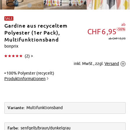
SALE
ab
Gardine aus recyceltem
-56%
CHF
6
95
Polyester (1er Pack),
Multifunktionsband
ab CHF 15,95
bonprix
Tippen zum
(
2
) >
Vergrößern
inkl. MwSt., zzgl.
Versand
100% Polyester (recycelt)
Produktinformationen
Variante:
Multifunktionsband
Farbe:
senfgelb/braun/dunkelgrau