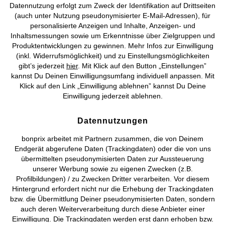
Datennutzung erfolgt zum Zweck der Identifikation auf Drittseiten
AGB
Datenschutz
Cookie-Einstellungen
Impressum
(auch unter Nutzung pseudonymisierter E-Mail-Adressen), für
personalisierte Anzeigen und Inhalte, Anzeigen- und
Vertrag widerrufen
Inhaltsmessungen sowie um Erkenntnisse über Zielgruppen und
Produktentwicklungen zu gewinnen. Mehr Infos zur Einwilligung
©
2026 bonprix.
Alle Rechte vorbehalten.
(inkl. Widerrufsmöglichkeit) und zu Einstellungsmöglichkeiten
gibt’s jederzeit
hier
. Mit Klick auf den Button „Einstellungen”
kannst Du Deinen Einwilligungsumfang individuell anpassen. Mit
Klick auf den Link „Einwilligung ablehnen” kannst Du Deine
Einwilligung jederzeit ablehnen.
Deutsch
Français
Datennutzungen
bonprix arbeitet mit Partnern zusammen, die von Deinem
Endgerät abgerufene Daten (Trackingdaten) oder die von uns
übermittelten pseudonymisierten Daten zur Aussteuerung
unserer Werbung sowie zu eigenen Zwecken (z.B.
Profilbildungen) / zu Zwecken Dritter verarbeiten. Vor diesem
Hintergrund erfordert nicht nur die Erhebung der Trackingdaten
bzw. die Übermittlung Deiner pseudonymisierten Daten, sondern
auch deren Weiterverarbeitung durch diese Anbieter einer
Einwilligung. Die Trackingdaten werden erst dann erhoben bzw.