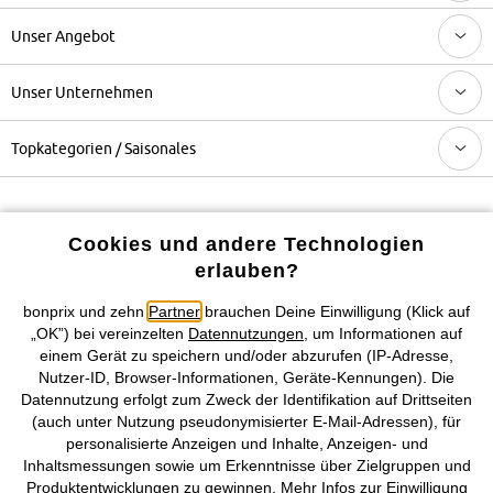
Unser Angebot
Unser Unternehmen
Topkategorien / Saisonales
Mehr von bonprix auf
Cookies und andere Technologien
erlauben?
Preisangaben inkl. gesetzl. MwSt. und zzgl.
Service- &
bonprix und zehn
Partner
brauchen Deine Einwilligung (Klick auf
Versandkosten
„OK”) bei vereinzelten
Datennutzungen
, um Informationen auf
einem Gerät zu speichern und/oder abzurufen (IP-Adresse,
Nutzer-ID, Browser-Informationen, Geräte-Kennungen). Die
AGB
Datenschutz
Cookie-Einstellungen
Impressum
Datennutzung erfolgt zum Zweck der Identifikation auf Drittseiten
(auch unter Nutzung pseudonymisierter E-Mail-Adressen), für
Vertrag widerrufen
personalisierte Anzeigen und Inhalte, Anzeigen- und
Inhaltsmessungen sowie um Erkenntnisse über Zielgruppen und
©
2026 bonprix.
Alle Rechte vorbehalten.
Produktentwicklungen zu gewinnen. Mehr Infos zur Einwilligung