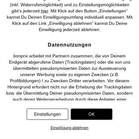
(inkl. Widerrufsmöglichkeit) und zu Einstellungsmöglichkeiten
gibt’s jederzeit
hier
. Mit Klick auf den Button „Einstellungen”
kannst Du Deinen Einwilligungsumfang individuell anpassen. Mit
Klick auf den Link „Einwilligung ablehnen” kannst Du Deine
Deutsch
Français
Einwilligung jederzeit ablehnen.
Datennutzungen
bonprix arbeitet mit Partnern zusammen, die von Deinem
Endgerät abgerufene Daten (Trackingdaten) oder die von uns
übermittelten pseudonymisierten Daten zur Aussteuerung
unserer Werbung sowie zu eigenen Zwecken (z.B.
Profilbildungen) / zu Zwecken Dritter verarbeiten. Vor diesem
Hintergrund erfordert nicht nur die Erhebung der Trackingdaten
bzw. die Übermittlung Deiner pseudonymisierten Daten, sondern
auch deren Weiterverarbeitung durch diese Anbieter einer
Einwilligung. Die Trackingdaten werden erst dann erhoben bzw.
Deine pseudonymisierten Daten erst dann übermittelt, wenn Du
Einstellungen
OK
auf den in dem Banner auf bonprix.de wiedergebenden Button
„OK” klickst. Bei den Partnern handelt es sich um die folgenden
Einwilligung ablehnen
Unternehmen: Meta Platforms Ireland Limited, Google Ireland
Limited, Pinterest Europe Limited, Microsoft Ireland Operations