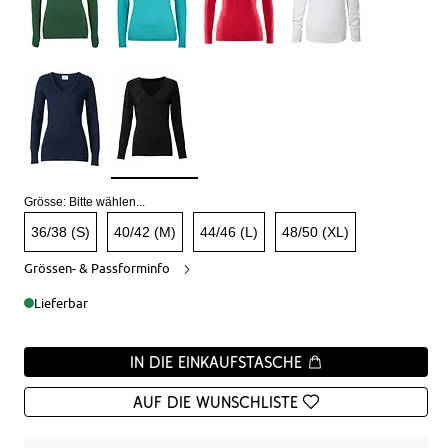
Grösse:
Bitte wählen...
36/38 (S)
40/42 (M)
44/46 (L)
48/50 (XL)
Grössen- & Passforminfo
Lieferbar
In die Einkaufstasche
Auf die Wunschliste