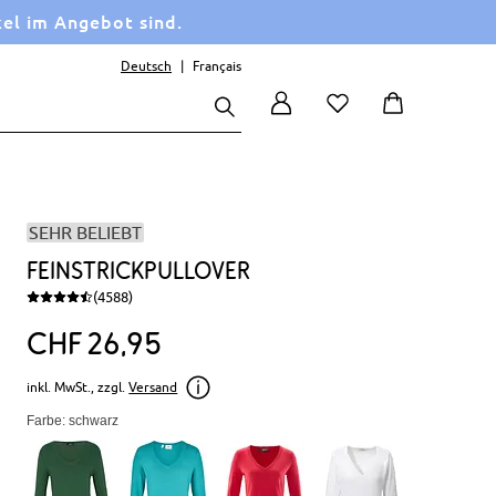
kel im Angebot sind.
Deutsch
Français
SEHR BELIEBT
Feinstrickpullover
(4588)
CHF
26
95
inkl. MwSt., zzgl.
Versand
Farbe: schwarz