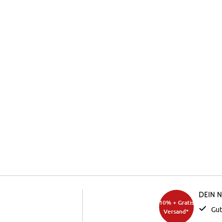
Dein 
10% + Gratis
Gut
Versand*