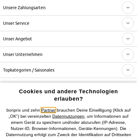
Unsere Zahlungsarten
Unser Service
Unser Angebot
Unser Unternehmen
Topkategorien / Saisonales
Mehr von bonprix auf
Cookies und andere Technologien
erlauben?
bonprix und zehn
Partner
brauchen Deine Einwilligung (Klick auf
Preisangaben inkl. gesetzl. MwSt. und zzgl.
Service- &
„OK”) bei vereinzelten
Datennutzungen
, um Informationen auf
Versandkosten
einem Gerät zu speichern und/oder abzurufen (IP-Adresse,
Nutzer-ID, Browser-Informationen, Geräte-Kennungen). Die
Datennutzung erfolgt zum Zweck der Identifikation auf Drittseiten
AGB
Datenschutz
Cookie-Einstellungen
Impressum