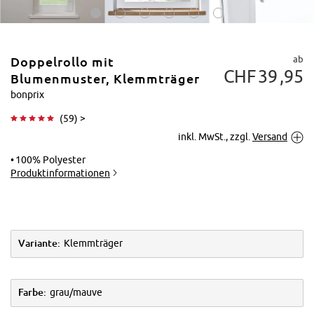
ab
Doppelrollo mit
CHF
39
95
Blumenmuster, Klemmträger
bonprix
(
59
) >
Tippen zum
inkl. MwSt., zzgl.
Versand
Vergrößern
100% Polyester
Produktinformationen
Variante:
Klemmträger
Farbe:
grau/mauve