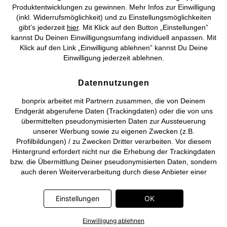
©
2026 bonprix.
Alle Rechte vorbehalten.
Produktentwicklungen zu gewinnen. Mehr Infos zur Einwilligung
(inkl. Widerrufsmöglichkeit) und zu Einstellungsmöglichkeiten
gibt’s jederzeit
hier
. Mit Klick auf den Button „Einstellungen”
kannst Du Deinen Einwilligungsumfang individuell anpassen. Mit
Klick auf den Link „Einwilligung ablehnen” kannst Du Deine
Deutsch
Français
Einwilligung jederzeit ablehnen.
Datennutzungen
bonprix arbeitet mit Partnern zusammen, die von Deinem
Endgerät abgerufene Daten (Trackingdaten) oder die von uns
übermittelten pseudonymisierten Daten zur Aussteuerung
unserer Werbung sowie zu eigenen Zwecken (z.B.
Profilbildungen) / zu Zwecken Dritter verarbeiten. Vor diesem
Hintergrund erfordert nicht nur die Erhebung der Trackingdaten
bzw. die Übermittlung Deiner pseudonymisierten Daten, sondern
auch deren Weiterverarbeitung durch diese Anbieter einer
Einwilligung. Die Trackingdaten werden erst dann erhoben bzw.
Deine pseudonymisierten Daten erst dann übermittelt, wenn Du
Einstellungen
OK
auf den in dem Banner auf bonprix.de wiedergebenden Button
„OK” klickst. Bei den Partnern handelt es sich um die folgenden
Einwilligung ablehnen
Unternehmen: Meta Platforms Ireland Limited, Google Ireland