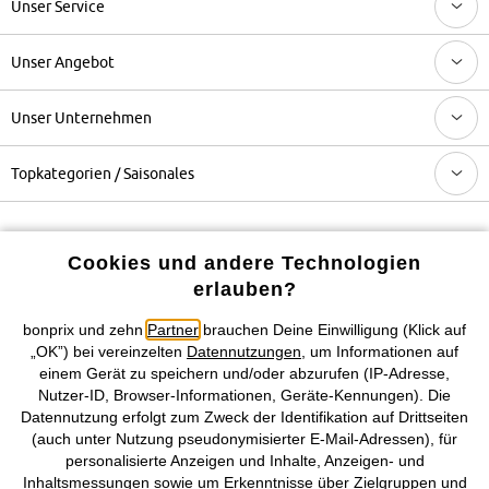
Unser Service
Unser Angebot
Unser Unternehmen
Topkategorien / Saisonales
Mehr von bonprix auf
Cookies und andere Technologien
erlauben?
bonprix und zehn
Partner
brauchen Deine Einwilligung (Klick auf
Preisangaben inkl. gesetzl. MwSt. und zzgl.
Service- &
„OK”) bei vereinzelten
Datennutzungen
, um Informationen auf
Versandkosten
einem Gerät zu speichern und/oder abzurufen (IP-Adresse,
Nutzer-ID, Browser-Informationen, Geräte-Kennungen). Die
AGB
Datenschutz
Cookie-Einstellungen
Impressum
Datennutzung erfolgt zum Zweck der Identifikation auf Drittseiten
(auch unter Nutzung pseudonymisierter E-Mail-Adressen), für
Vertrag widerrufen
personalisierte Anzeigen und Inhalte, Anzeigen- und
Inhaltsmessungen sowie um Erkenntnisse über Zielgruppen und