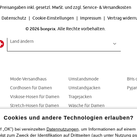
Preisangaben inkl. gesetzl. MwSt. und zzgl.
Service- & Versandkosten
Datenschutz
Cookie-Einstellungen
Impressum
Vertrag widerr
©
2026 bonprix.
Alle Rechte vorbehalten.
Land ändern
Mode-Versandhaus
Umstandsmode
BHs 
Cordhosen für Damen
Umstandsjacken
Pyja
Viskose-Hosen für Damen
Tragejacken
Stretch-Hosen für Damen
Wäsche für Damen
Jumpsuits
BHs
Cookies und andere Technologien erlauben?
f „OK”) bei vereinzelten
Datennutzungen
, um Informationen auf einem 
t zum Zweck der Identifikation auf Drittseiten (auch unter Nutzung ps