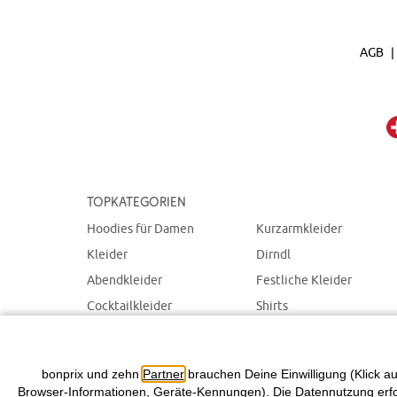
AGB
Topkategorien
Hoodies für Damen
Kurzarmkleider
Kleider
Dirndl
Abendkleider
Festliche Kleider
Cocktailkleider
Shirts
Spitzenkleider
SALE für Damen
Sommerkleider
bonprix und zehn
Partner
brauchen Deine Einwilligung (Klick au
Browser-Informationen, Geräte-Kennungen). Die Datennutzung erfolg