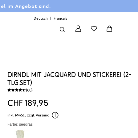
kel im Angebot sind.
Deutsch
Français
Dirndl mit Jacquard und Stickerei (2-
tlg.Set)
(60)
CHF
189
95
inkl. MwSt., zzgl.
Versand
Farbe: seegras