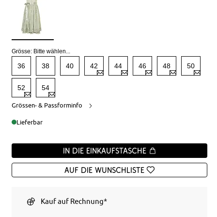
Grösse:
Bitte wählen...
36
38
40
42
44
46
48
50
52
54
Grössen- & Passforminfo
Lieferbar
In die Einkaufstasche
Auf die Wunschliste
Kauf auf Rechnung*