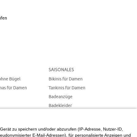
ufen
Saisonales
ohne Bügel
Bikinis für Damen
mas für Damen
Tankinis für Damen
Badeanzüge
Badekleider
Bademode in großen
Größen für Damen
Gerät zu speichern und/oder abzurufen (IP-Adresse, Nutzer-ID,
eudonymisierter E-Mail-Adressen), für personalisierte Anzeigen und