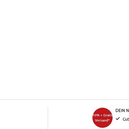
Dein 
10% + Gratis
Gut
Versand*