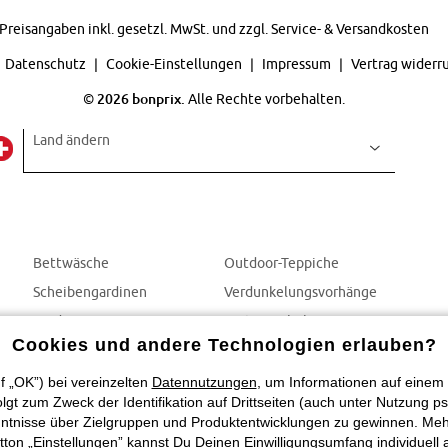
Preisangaben inkl. gesetzl. MwSt. und zzgl.
Service- & Versandkosten
Datenschutz
Cookie-Einstellungen
Impressum
Vertrag widerr
©
2026 bonprix.
Alle Rechte vorbehalten.
Land ändern
Bettwäsche
Outdoor-Teppiche
Scheibengardinen
Verdunkelungsvorhänge
Gardinen
Gartenmöbel
Cookies und andere Technologien erlauben?
Vorhänge
Balkonmöbel
Gartendeko
f „OK”) bei vereinzelten
Datennutzungen
, um Informationen auf einem 
t zum Zweck der Identifikation auf Drittseiten (auch unter Nutzung ps
tnisse über Zielgruppen und Produktentwicklungen zu gewinnen. Mehr In
utton „Einstellungen” kannst Du Deinen Einwilligungsumfang individuell