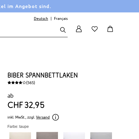
kel im Angebot sind.
Deutsch
Français
Biber Spannbettlaken
(565)
ab
CHF
32
95
inkl. MwSt., zzgl.
Versand
Farbe: taupe