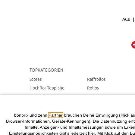
AGB
Topkategorien
Stores
Raffrollos
Hochflor-Teppiche
Rollos
Teppichläufer
Badematten
Plissees
Teppiche
Tagesdecken & Plaids
Schiebegardinen
bonprix und zehn
Partner
brauchen Deine Einwilligung (Klick au
Browser-Informationen, Geräte-Kennungen). Die Datennutzung erfolg
Inhalte, Anzeigen- und Inhaltsmessungen sowie um Erkenn
Einstellungsmöglichkeiten gibt’s jederzeit
hier
. Mit Klick auf den B